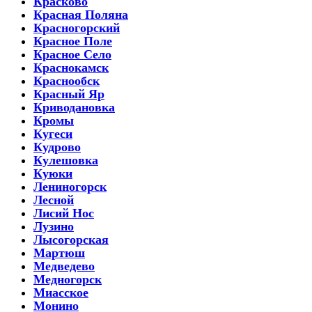
Красково
Красная Поляна
Красногорский
Красное Поле
Красное Село
Краснокамск
Краснообск
Красный Яр
Криводановка
Кромы
Кугеси
Кудрово
Кулешовка
Куюки
Лениногорск
Лесной
Лисий Нос
Лузино
Лысогорская
Мартюш
Медведево
Медногорск
Миасское
Монино