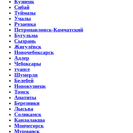
Кузнецк
Сибай
Туймазы
Учалы
Рузаевка
Петропавловск-Камчатский
Бугульма
Сызрань
Жигулёвск
Новочебоксарск
Адлер
Чебоксары
туапсе
Шумерля
Белебей
Новокузнецк
Томск
Апатиты
Березники
Лысьва
Соликамск
Кандалакша
Мончегорск
Мурманск