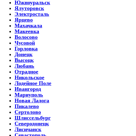
Южноуральск
Ялуторовск
Электросталь
Ярцево
Махачкала
Макеевка
Волосово
Чусовой
Горловка
Донецк
Высоцк
Любань
Отрадное
Никольское
Лодейное Поле
Ивангород
Мариуполь
Новая Ладога
Пикалево
Сертолово
Шлиссельбург
Северодонецк
Лисичанск
Севастополь