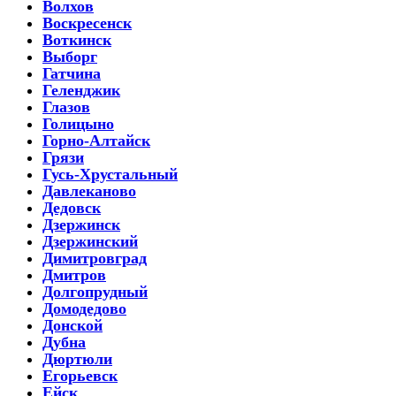
Волхов
Воскресенск
Воткинск
Выборг
Гатчина
Геленджик
Глазов
Голицыно
Горно-Алтайск
Грязи
Гусь-Хрустальный
Давлеканово
Дедовск
Дзержинск
Дзержинский
Димитровград
Дмитров
Долгопрудный
Домодедово
Донской
Дубна
Дюртюли
Егорьевск
Ейск