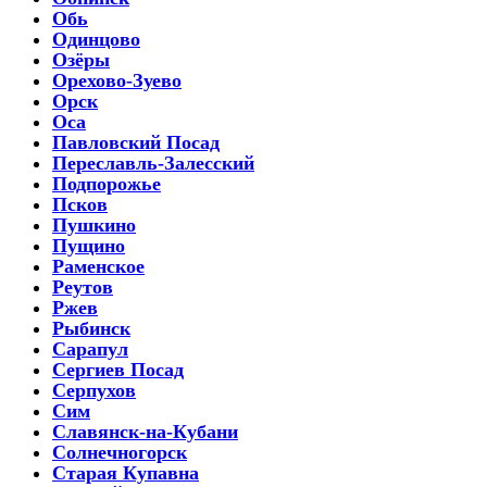
Обь
Одинцово
Озёры
Орехово-Зуево
Орск
Оса
Павловский Посад
Переславль-Залесский
Подпорожье
Псков
Пушкино
Пущино
Раменское
Реутов
Ржев
Рыбинск
Сарапул
Сергиев Посад
Серпухов
Сим
Славянск-на-Кубани
Солнечногорск
Старая Купавна