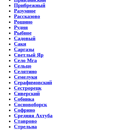
Прибрежный
Разумное
Рассказово
Рощино
Рудня
Рыбное
Садовый
Саки
Саргазы
Светлый Яр
Село Мга
Сельцо
Селятино
Семелуки
Серафимовский
Сестрорецк
Сиверский
Собинка
Сосновоборск
Софрино
Средняя Ахтуба
Ставрово
Стрельна