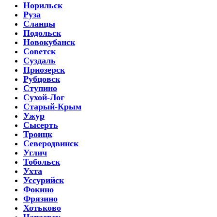
Норильск
Руза
Сланцы
Подольск
Новокубанск
Советск
Суздаль
Приозерск
Рубцовск
Ступино
Сухой-Лог
Старый-Крым
Ужур
Сысерть
Троицк
Северодвинск
Углич
Тобольск
Ухта
Уссурийск
Фокино
Фрязино
Хотьково
Чапаевск