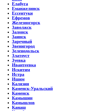
Елабуга
Еманжелинск
Ессентуки
Ефремов
Железногорск
Заволжск
Задонск
Заинск
Заречный
Звенигород
Зеленодольск
Златоуст
Зуевка
Ивантеевка
Искитим
Истра
Ишим
Калязин
Каменск-Уральский
Каменск
Камышин
Камышлов
Канаш