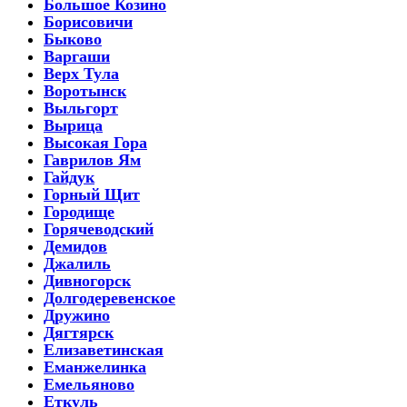
Большое Козино
Борисовичи
Быково
Варгаши
Верх Тула
Воротынск
Выльгорт
Вырица
Высокая Гора
Гаврилов Ям
Гайдук
Горный Щит
Городище
Горячеводский
Демидов
Джалиль
Дивногорск
Долгодеревенское
Дружино
Дягтярск
Елизаветинская
Еманжелинка
Емельяново
Еткуль