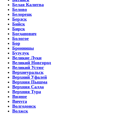
Белая Калитва
Белово
Белорецк
Бердск
Бийск
Бирск
Богданович
Бологое
Бор
Бронницы
Бузулук
Великие Луки
Великий Новгород
Великий Устюг
Верхнеуральск
Верхний Уфалей
Верхняя Пышма
Верхняя Салда
Верхняя Тура
Видное
Вичуга
Волгодонск
Волжск