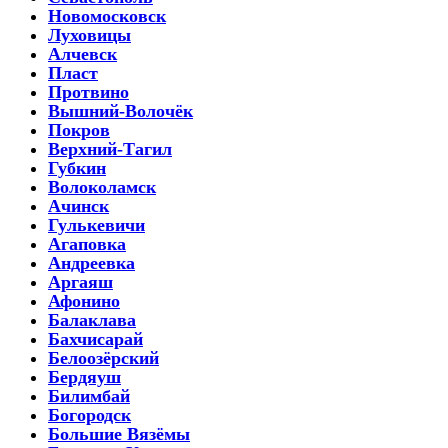
Новомосковск
Луховицы
Алчевск
Пласт
Протвино
Вышний-Волочёк
Покров
Верхний-Тагил
Губкин
Волоколамск
Ачинск
Гулькевичи
Агаповка
Андреевка
Аргаяш
Афонино
Балаклава
Бахчисарай
Белоозёрский
Бердяуш
Билимбай
Богородск
Большие Вязёмы