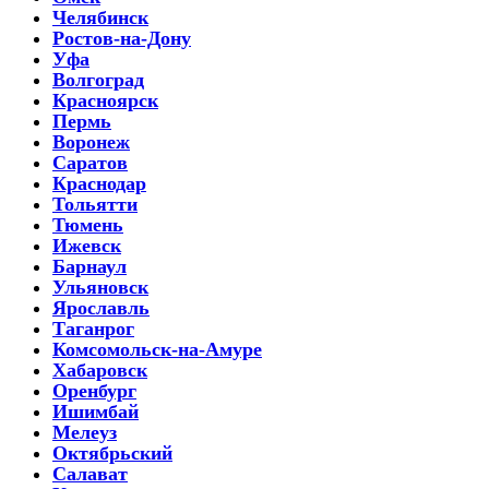
Челябинск
Ростов-на-Дону
Уфа
Волгоград
Красноярск
Пермь
Воронеж
Саратов
Краснодар
Тольятти
Тюмень
Ижевск
Барнаул
Ульяновск
Ярославль
Таганрог
Комсомольск-на-Амуре
Хабаровск
Оренбург
Ишимбай
Мелеуз
Октябрьский
Салават