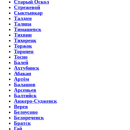
Старый Оскол
Стрежевой
Сыктывкар
Талдом
Талица
Тимашевск
Тихвин
Тихорецк
Торжок
Торопец
Тосно
Балей
Ахтубинск
Абакан
Артём
Балашов
Арсеньев
Балтийск
Анжеро-Судженск
Верея
Белоусово
Белореченск
Братск
Гай