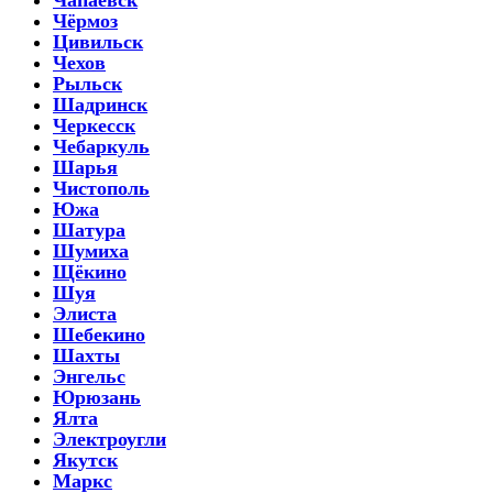
Чёрмоз
Цивильск
Чехов
Рыльск
Шадринск
Черкесск
Чебаркуль
Шарья
Чистополь
Южа
Шатура
Шумиха
Щёкино
Шуя
Элиста
Шебекино
Шахты
Энгельс
Юрюзань
Ялта
Электроугли
Якутск
Маркс