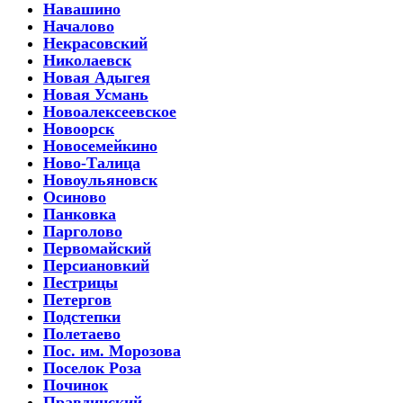
Навашино
Началово
Некрасовский
Николаевск
Новая Адыгея
Новая Усмань
Новоалексеевское
Новоорск
Новосемейкино
Ново-Талица
Новоульяновск
Осиново
Панковка
Парголово
Первомайский
Персиановкий
Пестрицы
Петергов
Подстепки
Полетаево
Пос. им. Морозова
Поселок Роза
Починок
Правдинский