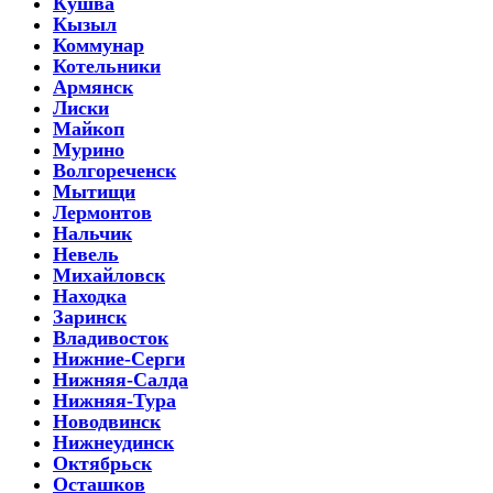
Кушва
Кызыл
Коммунар
Котельники
Армянск
Лиски
Майкоп
Мурино
Волгореченск
Мытищи
Лермонтов
Нальчик
Невель
Михайловск
Находка
Заринск
Владивосток
Нижние-Серги
Нижняя-Салда
Нижняя-Тура
Новодвинск
Нижнеудинск
Октябрьск
Осташков