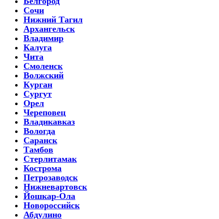
Белгород
Сочи
Нижний Тагил
Архангельск
Владимир
Калуга
Чита
Смоленск
Волжский
Курган
Сургут
Орел
Череповец
Владикавказ
Вологда
Саранск
Тамбов
Стерлитамак
Кострома
Петрозаводск
Нижневартовск
Йошкар-Ола
Новороссийск
Абдулино