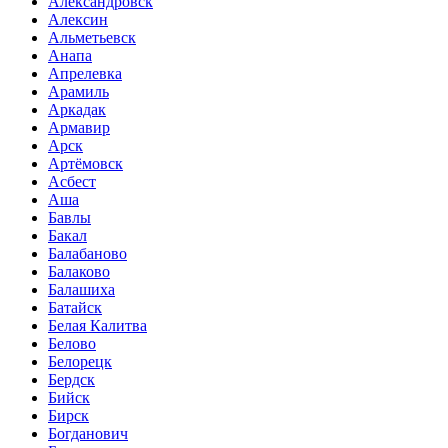
Александровск
Алексин
Альметьевск
Анапа
Апрелевка
Арамиль
Аркадак
Армавир
Арск
Артёмовск
Асбест
Аша
Бавлы
Бакал
Балабаново
Балаково
Балашиха
Батайск
Белая Калитва
Белово
Белорецк
Бердск
Бийск
Бирск
Богданович