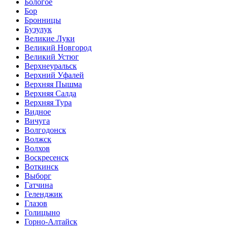
Бологое
Бор
Бронницы
Бузулук
Великие Луки
Великий Новгород
Великий Устюг
Верхнеуральск
Верхний Уфалей
Верхняя Пышма
Верхняя Салда
Верхняя Тура
Видное
Вичуга
Волгодонск
Волжск
Волхов
Воскресенск
Воткинск
Выборг
Гатчина
Геленджик
Глазов
Голицыно
Горно-Алтайск