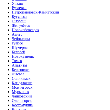
Учалы
Рузаевка
Петропавловск-Камчатский
Бугульма
Сызрань
Жигулёвск
Новочебоксарск
Адлер
Чебоксары
туапсе
Шумерля
Белебей
Новокузнецк
Томск
Апатиты
Березники
Лысьва
Соликамск
Кандалакша
Мончегорск
Мурманск
Чайковский
Оленегорск
Костомукша
Воркута