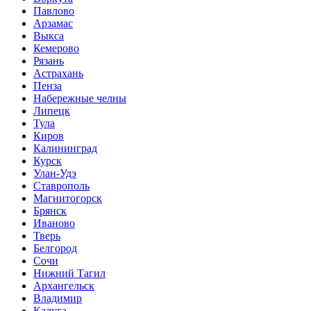
Павлово
Арзамас
Выкса
Кемерово
Рязань
Астрахань
Пенза
Набережные челны
Липецк
Тула
Киров
Калининград
Курск
Улан-Удэ
Ставрополь
Магнитогорск
Брянск
Иваново
Тверь
Белгород
Сочи
Нижний Тагил
Архангельск
Владимир
Калуга