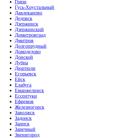
Грязи
Гусь-Хрустальный
Давлеканово
Дедовск
Дзержинск
Дзержинский
Димитровград
Дмитров
Долгопрудный
Домодедово
Донской
Дубна
Дюртюли
Егорьевск
Ейск
Елабуга
Еманжелинск
Ессентуки
Ефремов
Железногорск
Заволжск
Задонск
Заинск
Заречный
Звенигород