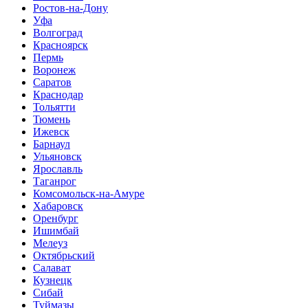
Ростов-на-Дону
Уфа
Волгоград
Красноярск
Пермь
Воронеж
Саратов
Краснодар
Тольятти
Тюмень
Ижевск
Барнаул
Ульяновск
Ярославль
Таганрог
Комсомольск-на-Амуре
Хабаровск
Оренбург
Ишимбай
Мелеуз
Октябрьский
Салават
Кузнецк
Сибай
Туймазы