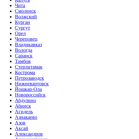
Чита
Смоленск
Волжский
Курган
Сургут
Орел
Череповец
Владикавказ
Вологда
Саранск
Тамбов
Стерлитамак
Кострома
Петрозаводск
Нижневартовск
Йошкар-Ола
Новороссийск
Абдулино
Абинск
Агидель
Азнакаево
Азов
Аксай
Александров