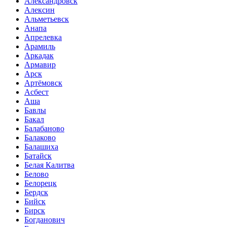
Александровск
Алексин
Альметьевск
Анапа
Апрелевка
Арамиль
Аркадак
Армавир
Арск
Артёмовск
Асбест
Аша
Бавлы
Бакал
Балабаново
Балаково
Балашиха
Батайск
Белая Калитва
Белово
Белорецк
Бердск
Бийск
Бирск
Богданович