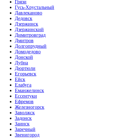
Грязи
Гусь-Хрустальный
Давлеканово
Дедовск
Дзержинск
Дзержинский
Димитровград
Дмитров
Долгопрудный
Домодедово
Донской
Дубна
Дюртюли
Егорьевск
Ейск
Елабуга
Еманжелинск
Ессентуки
Ефремов
Железногорск
Заволжск
Задонск
Заинск
Заречный
Звенигород