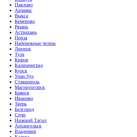
Павлово
Арзамас
Выкса
Кемерово
Рязань
Астрахань
Пенза
Набережные челны
Липецк
Тула
Киров
Калининград
Курск
Улан-Удэ
Ставрополь
Магнитогорск
Брянск
Иваново
Тверь
Белгород
Сочи
Нижний Тагил
Архангельск
Владимир
Калуга