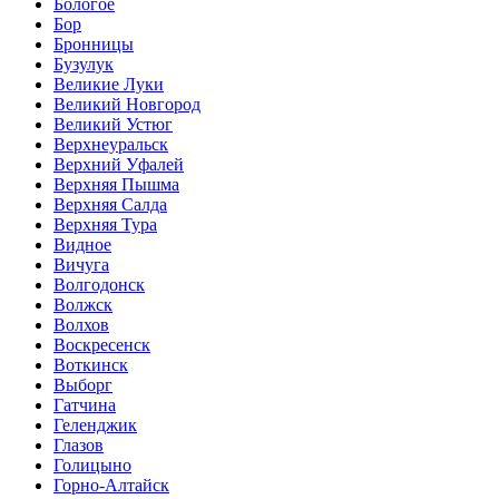
Бологое
Бор
Бронницы
Бузулук
Великие Луки
Великий Новгород
Великий Устюг
Верхнеуральск
Верхний Уфалей
Верхняя Пышма
Верхняя Салда
Верхняя Тура
Видное
Вичуга
Волгодонск
Волжск
Волхов
Воскресенск
Воткинск
Выборг
Гатчина
Геленджик
Глазов
Голицыно
Горно-Алтайск