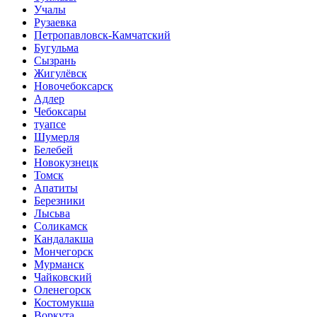
Учалы
Рузаевка
Петропавловск-Камчатский
Бугульма
Сызрань
Жигулёвск
Новочебоксарск
Адлер
Чебоксары
туапсе
Шумерля
Белебей
Новокузнецк
Томск
Апатиты
Березники
Лысьва
Соликамск
Кандалакша
Мончегорск
Мурманск
Чайковский
Оленегорск
Костомукша
Воркута