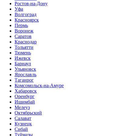
Ростов-на-Дону
Уфа
Волгоград
Красноярск
Пермь
Воронеж
Саратов
Краснодар
Тольятти
Тюмень
Ижевск
Барнаул
Ульяновск
Ярославль
Таганрог
Комсомольск-на-Амуре
Хабаровск
Оренбург
Ишимбай
Мелеуз
Октябрьский
Салават
Кузнецк
Сибай
Туймазы