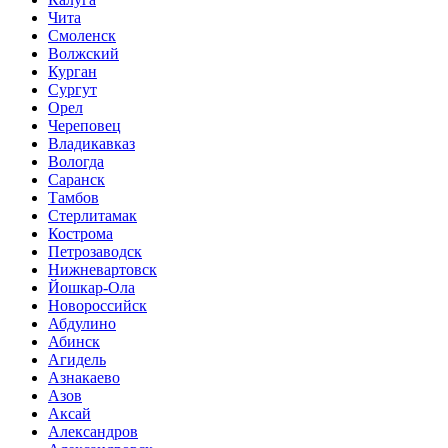
Чита
Смоленск
Волжский
Курган
Сургут
Орел
Череповец
Владикавказ
Вологда
Саранск
Тамбов
Стерлитамак
Кострома
Петрозаводск
Нижневартовск
Йошкар-Ола
Новороссийск
Абдулино
Абинск
Агидель
Азнакаево
Азов
Аксай
Александров