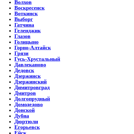
Волхов
Воскресенск
Воткинск
Выборг
Гатчина
Геленджик
Глазов
Голицыно
Горно-Алтайск
Грязи
Гусь-Хрустальный
Давлеканово
Дедовск
Дзержинск
Дзержинский
Димитровград
Дмитров
Долгопрудный
Домодедово
Донской
Дубна
Дюртюли
Егорьевск
Ейск