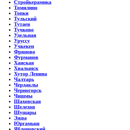
Стройкерамика
Томилино
Топки
Тульский
Тутаев
Тучково
Удельная
Уруссу
Учкекен
Фряново
Фурманов
Ханская
Хвалынск
Хутор Ленина
Чалтарь
Чердаклы
Черногорск
Чишмы
Шаховская
Шелехов
Шушары
Эжва
Юргамыш
Яблоновский