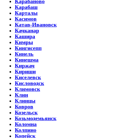
Карабаново
Карабаш
Карталы
Касимов
Катав-Ивановск
Качканар
Кашира
Кимры
Кингисепп
Кинель
Кинешма
Киржач
Кириши
Киселевск
Кисловодск
Климовск
Клин
Клинцы
Ковров
Козельск
Козьмодемьянск
Коломна
Колпино
Копейск