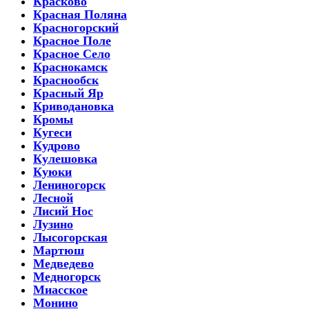
Красково
Красная Поляна
Красногорский
Красное Поле
Красное Село
Краснокамск
Краснообск
Красный Яр
Криводановка
Кромы
Кугеси
Кудрово
Кулешовка
Куюки
Лениногорск
Лесной
Лисий Нос
Лузино
Лысогорская
Мартюш
Медведево
Медногорск
Миасское
Монино