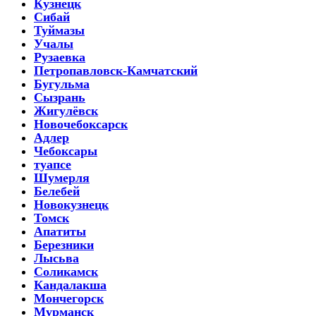
Кузнецк
Сибай
Туймазы
Учалы
Рузаевка
Петропавловск-Камчатский
Бугульма
Сызрань
Жигулёвск
Новочебоксарск
Адлер
Чебоксары
туапсе
Шумерля
Белебей
Новокузнецк
Томск
Апатиты
Березники
Лысьва
Соликамск
Кандалакша
Мончегорск
Мурманск