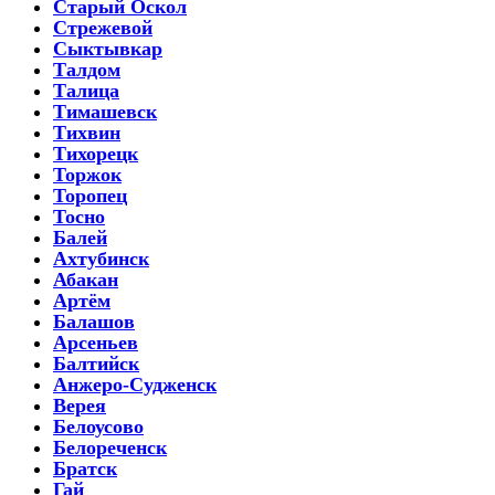
Старый Оскол
Стрежевой
Сыктывкар
Талдом
Талица
Тимашевск
Тихвин
Тихорецк
Торжок
Торопец
Тосно
Балей
Ахтубинск
Абакан
Артём
Балашов
Арсеньев
Балтийск
Анжеро-Судженск
Верея
Белоусово
Белореченск
Братск
Гай