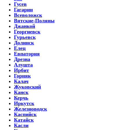
Гусев
Гагарин
Всеволожск
Вятские-Поляны
Джанкой
Георгиевск
Гурьевск
Долинск
Елец
Евпатория
Дрезна
Алушта
Ирбит
Горняк
Калач
Жуковский
Канск
Керчь
Иркутск
Железноводск
Каспийск
Катайск
Касли