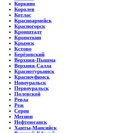
Коркино
Королев
Котлас
Красноармейск
Красногорск
Кронштадт
Кропоткин
Крымск
Кстово
Берёзовский
Верхняя-Пышма
Верхняя-Салда
Краснотурьинск
Красноуфимск
Новоуральск
Первоуральск
Полевской
Ревда
Реж
Серов
Мегион
Нефтеюганск
Ханты-Мансийск