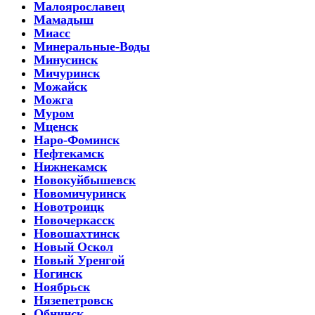
Малоярославец
Мамадыш
Миасс
Минеральные-Воды
Минусинск
Мичуринск
Можайск
Можга
Муром
Мценск
Наро-Фоминск
Нефтекамск
Нижнекамск
Новокуйбышевск
Новомичуринск
Новотроицк
Новочеркасск
Новошахтинск
Новый Оскол
Новый Уренгой
Ногинск
Ноябрьск
Нязепетровск
Обнинск