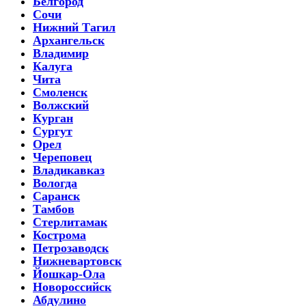
Белгород
Сочи
Нижний Тагил
Архангельск
Владимир
Калуга
Чита
Смоленск
Волжский
Курган
Сургут
Орел
Череповец
Владикавказ
Вологда
Саранск
Тамбов
Стерлитамак
Кострома
Петрозаводск
Нижневартовск
Йошкар-Ола
Новороссийск
Абдулино