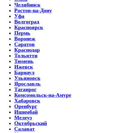
Челябинск
Ростов-на-Дону
Уфа
Волгоград
Красноярск
Пермь
Воронеж
Саратов
Краснодар
Тольятти
Тюмень
Ижевск
Барнаул
Ульяновск
Ярославль
Таганрог
Комсомольск-на-Амуре
Хабаровск
Оренбург
Ишимбай
Мелеуз
Октябрьский
Салават