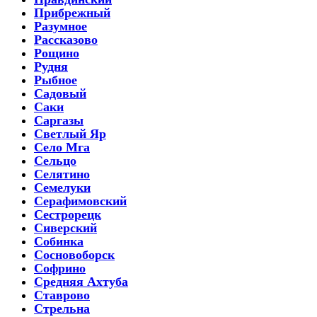
Прибрежный
Разумное
Рассказово
Рощино
Рудня
Рыбное
Садовый
Саки
Саргазы
Светлый Яр
Село Мга
Сельцо
Селятино
Семелуки
Серафимовский
Сестрорецк
Сиверский
Собинка
Сосновоборск
Софрино
Средняя Ахтуба
Ставрово
Стрельна