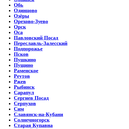
Обь
Одинцово
Озёры
Орехово-Зуево
Орск
Оса
Павловский Посад
Переславль-Залесский
Подпорожье
Псков
Пушкино
Пущино
Раменское
Реутов
Ржев
Рыбинск
Сарапул
Сергиев Посад
Серпухов
Сим
Славянск-на-Кубани
Солнечногорск
Старая Купавна