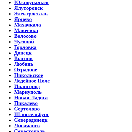
Южноуральск
Ялуторовск
Электросталь
Ярцево
Махачкала
Макеевка
Волосово
Чусовой
Горловка
Донецк
Высоцк
Любань
Отрадное
Никольское
Лодейное Поле
Ивангород
Мариуполь
Новая Ладога
Пикалево
Сертолово
Шлиссельбург
Северодонецк
Лисичанск
Севастополь