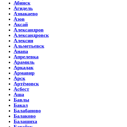
Абинск
Агидель
Азнакаево
Азов
Аксай
Александров
Александровск
Алексин
Альметьевск
Анапа
Апрелевка
Арамиль
Аркадак
Армавир
Арск
Артёмовск
Асбест
Аша
Бавлы
Бакал
Балабаново
Балаково
Балашиха
Батайск