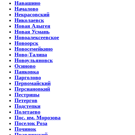
Навашино
Началово
Некрасовский
Николаевск
Новая Адыгея
Новая Усмань
Новоалексеевское
Новоорск
Новосемейкино
Ново-Талица
Новоульяновск
Осиново
Панковка
Парголово
Первомайский
Персиановкий
Пестрицы
Петергов
Подстепки
Полетаево
Пос. им. Морозова
Поселок Роза
Починок
Правдинский