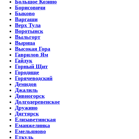
Большое Козино
Борисовичи
Быково
Варгаши
Верх Тула
Воротынск
Выльгорт
Вырица
Высокая Гора
Гаврилов Ям
Гайдук
Горный Щит
Городище
Горячеводский
Демидов
Джалиль
Дивногорск
Долгодеревенское
Дружино
Дягтярск
Елизаветинская
Еманжелинка
Емельяново
Еткуль