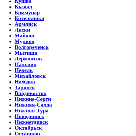
Кушва
Кызыл
Коммунар
Котельники
Армянск
Лиски
Майкоп
Мурино
Волгореченск
Мытищи
Лермонтов
Нальчик
Невель
Михайловск
Находка
Заринск
Владивосток
Нижние-Серги
Нижняя-Салда
Нижняя-Тура
Новодвинск
Нижнеудинск
Октябрьск
Осташков