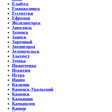
Елабуга
Еманжелинск
Ессентуки
Ефремов
Железногорск
Заволжск
Задонск
Заинск
Заречный
Звенигород
Зеленодольск
Златоуст
Зуевка
Ивантеевка
Искитим
Истра
Ишим
Калязин
Каменск-Уральский
Каменск
Камышин
Камышлов
Канаш