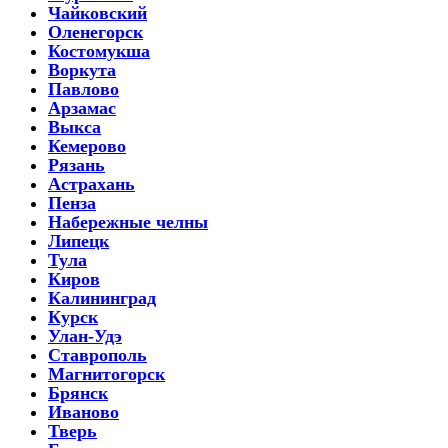
Чайковский
Оленегорск
Костомукша
Воркута
Павлово
Арзамас
Выкса
Кемерово
Рязань
Астрахань
Пенза
Набережные челны
Липецк
Тула
Киров
Калининград
Курск
Улан-Удэ
Ставрополь
Магнитогорск
Брянск
Иваново
Тверь