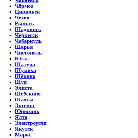
Чёрмоз
Цивильск
Чехов
Рыльск
Шадринск
Черкесск
Чебаркуль
Шарья
Чистополь
Южа
Шатура
Шумиха
Щёкино
Шуя
Элиста
Шебекино
Шахты
Энгельс
Юрюзань
Ялта
Электроугли
Якутск
Маркс