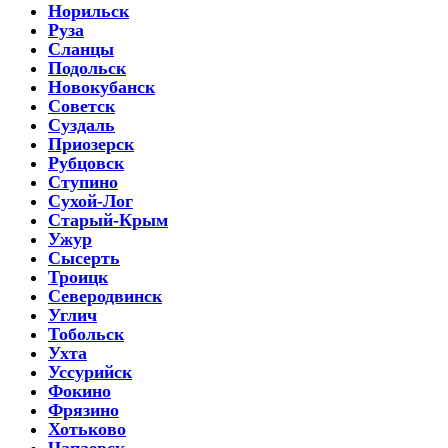
Норильск
Руза
Сланцы
Подольск
Новокубанск
Советск
Суздаль
Приозерск
Рубцовск
Ступино
Сухой-Лог
Старый-Крым
Ужур
Сысерть
Троицк
Северодвинск
Углич
Тобольск
Ухта
Уссурийск
Фокино
Фрязино
Хотьково
Чапаевск