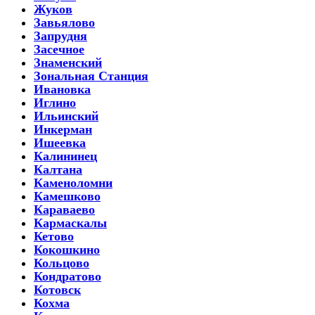
Жуков
Завьялово
Запрудня
Засечное
Знаменский
Зональная Станция
Ивановка
Иглино
Ильинский
Инкерман
Ишеевка
Калининец
Калтана
Каменоломни
Камешково
Караваево
Кармаскалы
Кетово
Кокошкино
Кольцово
Кондратово
Котовск
Кохма