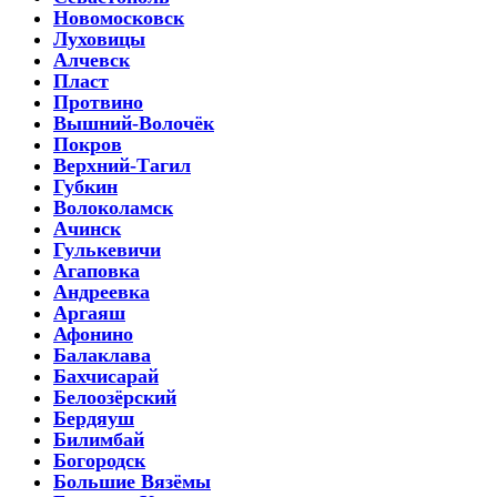
Новомосковск
Луховицы
Алчевск
Пласт
Протвино
Вышний-Волочёк
Покров
Верхний-Тагил
Губкин
Волоколамск
Ачинск
Гулькевичи
Агаповка
Андреевка
Аргаяш
Афонино
Балаклава
Бахчисарай
Белоозёрский
Бердяуш
Билимбай
Богородск
Большие Вязёмы