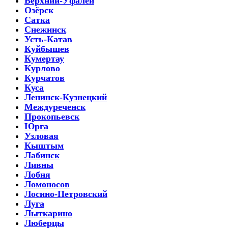
Верхний-Уфалей
Озёрск
Сатка
Снежинск
Усть-Катав
Куйбышев
Кумертау
Курлово
Курчатов
Куса
Ленинск-Кузнецкий
Междуреченск
Прокопьевск
Юрга
Узловая
Кыштым
Лабинск
Ливны
Лобня
Ломоносов
Лосино-Петровский
Луга
Лыткарино
Люберцы