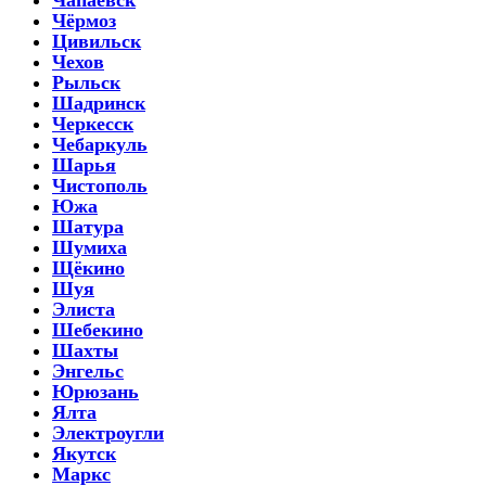
Чёрмоз
Цивильск
Чехов
Рыльск
Шадринск
Черкесск
Чебаркуль
Шарья
Чистополь
Южа
Шатура
Шумиха
Щёкино
Шуя
Элиста
Шебекино
Шахты
Энгельс
Юрюзань
Ялта
Электроугли
Якутск
Маркс