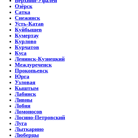
Верхний-Уфалей
Озёрск
Сатка
Снежинск
Усть-Катав
Куйбышев
Кумертау
Курлово
Курчатов
Куса
Ленинск-Кузнецкий
Междуреченск
Прокопьевск
Юрга
Узловая
Кыштым
Лабинск
Ливны
Лобня
Ломоносов
Лосино-Петровский
Луга
Лыткарино
Люберцы