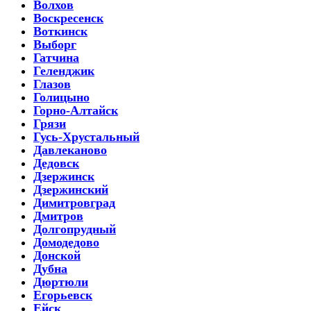
Волхов
Воскресенск
Воткинск
Выборг
Гатчина
Геленджик
Глазов
Голицыно
Горно-Алтайск
Грязи
Гусь-Хрустальный
Давлеканово
Дедовск
Дзержинск
Дзержинский
Димитровград
Дмитров
Долгопрудный
Домодедово
Донской
Дубна
Дюртюли
Егорьевск
Ейск