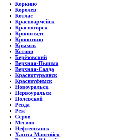
Коркино
Королев
Котлас
Красноармейск
Красногорск
Кронштадт
Кропоткин
Крымск
Кстово
Берёзовский
Верхняя-Пышма
Верхняя-Салда
Краснотурьинск
Красноуфимск
Новоуральск
Первоуральск
Полевской
Ревда
Реж
Серов
Мегион
Нефтеюганск
Ханты-Мансийск