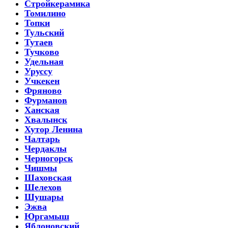
Стройкерамика
Томилино
Топки
Тульский
Тутаев
Тучково
Удельная
Уруссу
Учкекен
Фряново
Фурманов
Ханская
Хвалынск
Хутор Ленина
Чалтарь
Чердаклы
Черногорск
Чишмы
Шаховская
Шелехов
Шушары
Эжва
Юргамыш
Яблоновский