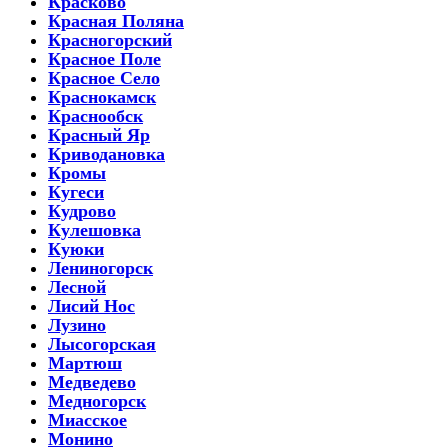
Красково
Красная Поляна
Красногорский
Красное Поле
Красное Село
Краснокамск
Краснообск
Красный Яр
Криводановка
Кромы
Кугеси
Кудрово
Кулешовка
Куюки
Лениногорск
Лесной
Лисий Нос
Лузино
Лысогорская
Мартюш
Медведево
Медногорск
Миасское
Монино