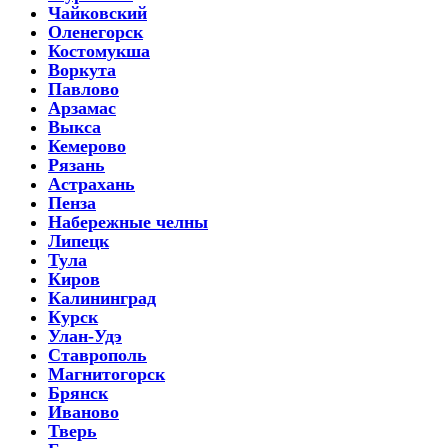
Чайковский
Оленегорск
Костомукша
Воркута
Павлово
Арзамас
Выкса
Кемерово
Рязань
Астрахань
Пенза
Набережные челны
Липецк
Тула
Киров
Калининград
Курск
Улан-Удэ
Ставрополь
Магнитогорск
Брянск
Иваново
Тверь