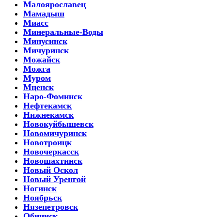
Малоярославец
Мамадыш
Миасс
Минеральные-Воды
Минусинск
Мичуринск
Можайск
Можга
Муром
Мценск
Наро-Фоминск
Нефтекамск
Нижнекамск
Новокуйбышевск
Новомичуринск
Новотроицк
Новочеркасск
Новошахтинск
Новый Оскол
Новый Уренгой
Ногинск
Ноябрьск
Нязепетровск
Обнинск