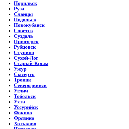
Норильск
Руза
Сланцы
Подольск
Новокубанск
Советск
Суздаль
Приозерск
Рубцовск
Ступино
Сухой-Лог
Старый-Крым
Ужур
Сысерть
Троицк
Северодвинск
Углич
Тобольск
Ухта
Уссурийск
Фокино
Фрязино
Хотьково
Чапаевск