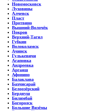
Новомосковск
Луховицы
Алчевск
Пласт
Протвино
Вышний-Волочёк
Покров
Верхний-Тагил
Губкин
Волоколамск
Ачинск
Гулькевичи
Агаповка
Андреевка
Аргаяш
Афонино
Балаклава
Бахчисарай
Белоозёрский
Бердяуш
Билимбай
Богородск
Большие Вязёмы