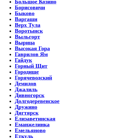
Большое Козино
Борисовичи
Быково
Варгаши
Верх Тула
Воротынск
Выльгорт
Вырица
Высокая Гора
Гаврилов Ям
Гайдук
Горный Щит
Городище
Горячеводский
Демидов
Джалиль
Дивногорск
Долгодеревенское
Дружино
Дягтярск
Елизаветинская
Еманжелинка
Емельяново
Еткуль