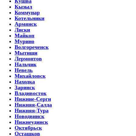
Кушва
Кызыл
Коммунар
Котельники
Армянск
Лиски
Майкоп
Мурино
Волгореченск
Мытищи
Лермонтов
Нальчик
Невель
Михайловск
Находка
Заринск
Владивосток
Нижние-Серги
Нижняя-Салда
Нижняя-Тура
Новодвинск
Нижнеудинск
Октябрьск
Осташков