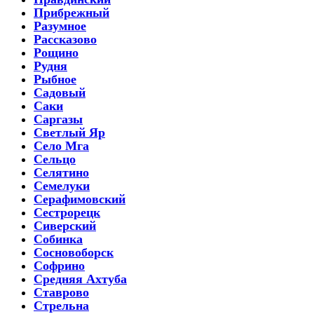
Прибрежный
Разумное
Рассказово
Рощино
Рудня
Рыбное
Садовый
Саки
Саргазы
Светлый Яр
Село Мга
Сельцо
Селятино
Семелуки
Серафимовский
Сестрорецк
Сиверский
Собинка
Сосновоборск
Софрино
Средняя Ахтуба
Ставрово
Стрельна