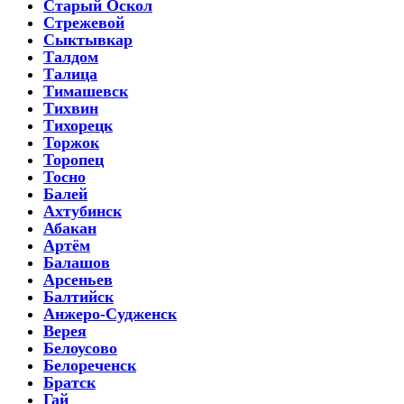
Старый Оскол
Стрежевой
Сыктывкар
Талдом
Талица
Тимашевск
Тихвин
Тихорецк
Торжок
Торопец
Тосно
Балей
Ахтубинск
Абакан
Артём
Балашов
Арсеньев
Балтийск
Анжеро-Судженск
Верея
Белоусово
Белореченск
Братск
Гай