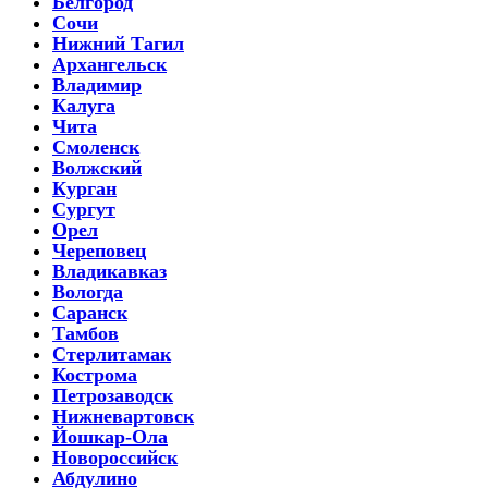
Белгород
Сочи
Нижний Тагил
Архангельск
Владимир
Калуга
Чита
Смоленск
Волжский
Курган
Сургут
Орел
Череповец
Владикавказ
Вологда
Саранск
Тамбов
Стерлитамак
Кострома
Петрозаводск
Нижневартовск
Йошкар-Ола
Новороссийск
Абдулино