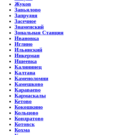
Жуков
Завьялово
Запрудня
Засечное
Знаменский
Зональная Станция
Ивановка
Иглино
Ильинский
Инкерман
Ишеевка
Калининец
Калтана
Каменоломни
Камешково
Караваево
Кармаскалы
Кетово
Кокошкино
Кольцово
Кондратово
Котовск
Кохма