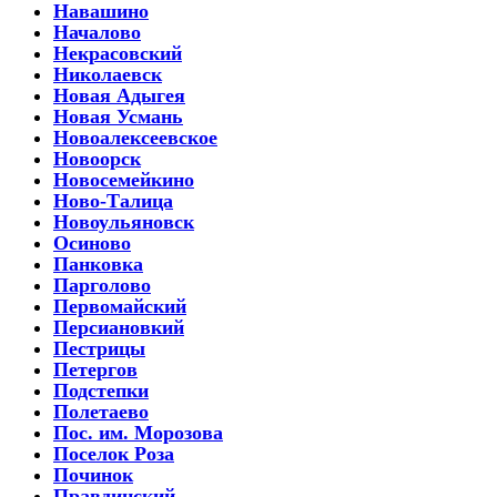
Навашино
Началово
Некрасовский
Николаевск
Новая Адыгея
Новая Усмань
Новоалексеевское
Новоорск
Новосемейкино
Ново-Талица
Новоульяновск
Осиново
Панковка
Парголово
Первомайский
Персиановкий
Пестрицы
Петергов
Подстепки
Полетаево
Пос. им. Морозова
Поселок Роза
Починок
Правдинский