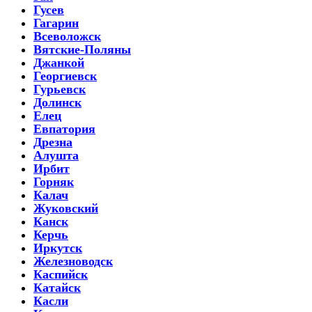
Гусев
Гагарин
Всеволожск
Вятские-Поляны
Джанкой
Георгиевск
Гурьевск
Долинск
Елец
Евпатория
Дрезна
Алушта
Ирбит
Горняк
Калач
Жуковский
Канск
Керчь
Иркутск
Железноводск
Каспийск
Катайск
Касли