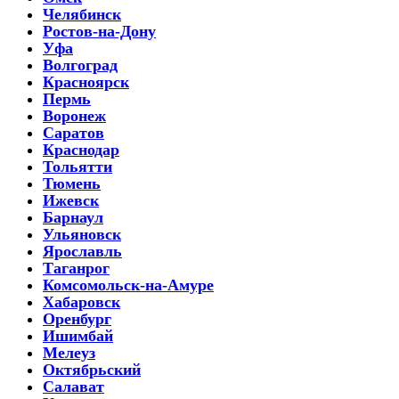
Челябинск
Ростов-на-Дону
Уфа
Волгоград
Красноярск
Пермь
Воронеж
Саратов
Краснодар
Тольятти
Тюмень
Ижевск
Барнаул
Ульяновск
Ярославль
Таганрог
Комсомольск-на-Амуре
Хабаровск
Оренбург
Ишимбай
Мелеуз
Октябрьский
Салават