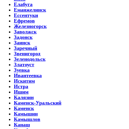
Елабуга
Еманжелинск
Ессентуки
Ефремов
Железногорск
Заволжск
Задонск
Заинск
Заречный
Звенигород
Зеленодольск
Златоуст
Зуевка
Ивантеевка
Искитим
Истра
Ишим
Калязин
Каменск-Уральский
Каменск
Камышин
Камышлов
Канаш