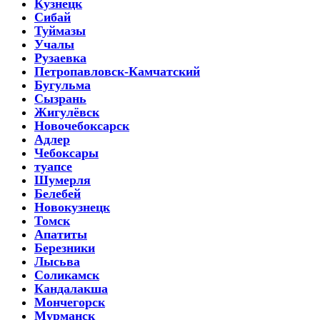
Кузнецк
Сибай
Туймазы
Учалы
Рузаевка
Петропавловск-Камчатский
Бугульма
Сызрань
Жигулёвск
Новочебоксарск
Адлер
Чебоксары
туапсе
Шумерля
Белебей
Новокузнецк
Томск
Апатиты
Березники
Лысьва
Соликамск
Кандалакша
Мончегорск
Мурманск