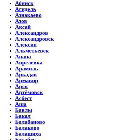
Абинск
Агидель
Азнакаево
Азов
Аксай
Александров
Александровск
Алексин
Альметьевск
Анапа
Апрелевка
Арамиль
Аркадак
Армавир
Арск
Артёмовск
Асбест
Аша
Бавлы
Бакал
Балабаново
Балаково
Балашиха
Батайск