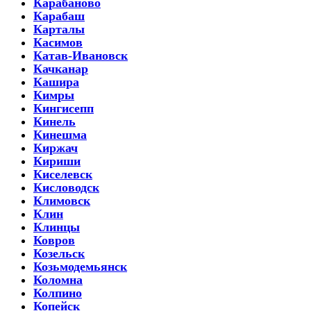
Карабаново
Карабаш
Карталы
Касимов
Катав-Ивановск
Качканар
Кашира
Кимры
Кингисепп
Кинель
Кинешма
Киржач
Кириши
Киселевск
Кисловодск
Климовск
Клин
Клинцы
Ковров
Козельск
Козьмодемьянск
Коломна
Колпино
Копейск