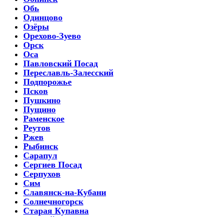
Обь
Одинцово
Озёры
Орехово-Зуево
Орск
Оса
Павловский Посад
Переславль-Залесский
Подпорожье
Псков
Пушкино
Пущино
Раменское
Реутов
Ржев
Рыбинск
Сарапул
Сергиев Посад
Серпухов
Сим
Славянск-на-Кубани
Солнечногорск
Старая Купавна