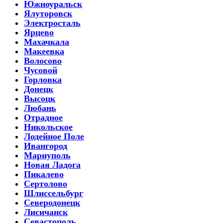
Южноуральск
Ялуторовск
Электросталь
Ярцево
Махачкала
Макеевка
Волосово
Чусовой
Горловка
Донецк
Высоцк
Любань
Отрадное
Никольское
Лодейное Поле
Ивангород
Мариуполь
Новая Ладога
Пикалево
Сертолово
Шлиссельбург
Северодонецк
Лисичанск
Севастополь