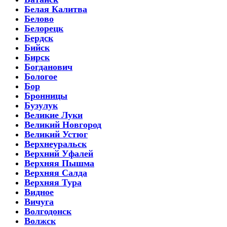
Белая Калитва
Белово
Белорецк
Бердск
Бийск
Бирск
Богданович
Бологое
Бор
Бронницы
Бузулук
Великие Луки
Великий Новгород
Великий Устюг
Верхнеуральск
Верхний Уфалей
Верхняя Пышма
Верхняя Салда
Верхняя Тура
Видное
Вичуга
Волгодонск
Волжск