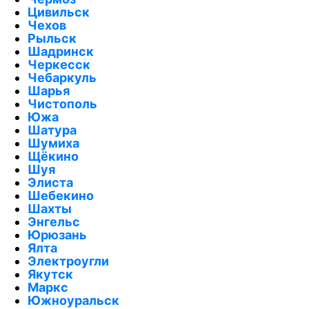
Цивильск
Чехов
Рыльск
Шадринск
Черкесск
Чебаркуль
Шарья
Чистополь
Южа
Шатура
Шумиха
Щёкино
Шуя
Элиста
Шебекино
Шахты
Энгельс
Юрюзань
Ялта
Электроугли
Якутск
Маркс
Южноуральск