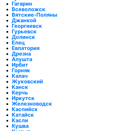
Гагарин
Всеволожск
Вятские-Поляны
Джанкой
Георгиевск
Гурьевск
Долинск
Елец
Евпатория
Дрезна
Алушта
Ирбит
Горняк
Калач
Жуковский
Канск
Керчь
Иркутск
Железноводск
Каспийск
Катайск
Касли
Кушва