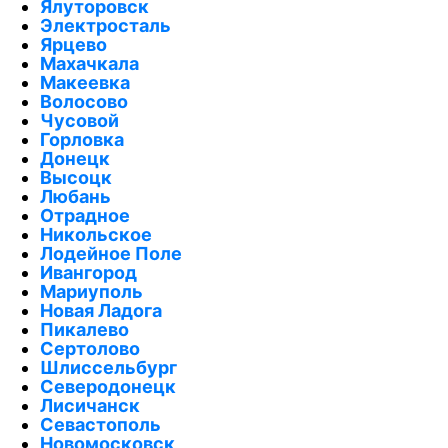
Ялуторовск
Электросталь
Ярцево
Махачкала
Макеевка
Волосово
Чусовой
Горловка
Донецк
Высоцк
Любань
Отрадное
Никольское
Лодейное Поле
Ивангород
Мариуполь
Новая Ладога
Пикалево
Сертолово
Шлиссельбург
Северодонецк
Лисичанск
Севастополь
Новомосковск