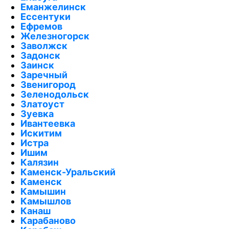
Еманжелинск
Ессентуки
Ефремов
Железногорск
Заволжск
Задонск
Заинск
Заречный
Звенигород
Зеленодольск
Златоуст
Зуевка
Ивантеевка
Искитим
Истра
Ишим
Калязин
Каменск-Уральский
Каменск
Камышин
Камышлов
Канаш
Карабаново