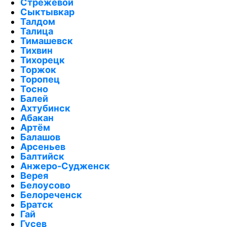
Стрежевой
Сыктывкар
Талдом
Талица
Тимашевск
Тихвин
Тихорецк
Торжок
Торопец
Тосно
Балей
Ахтубинск
Абакан
Артём
Балашов
Арсеньев
Балтийск
Анжеро-Судженск
Верея
Белоусово
Белореченск
Братск
Гай
Гусев