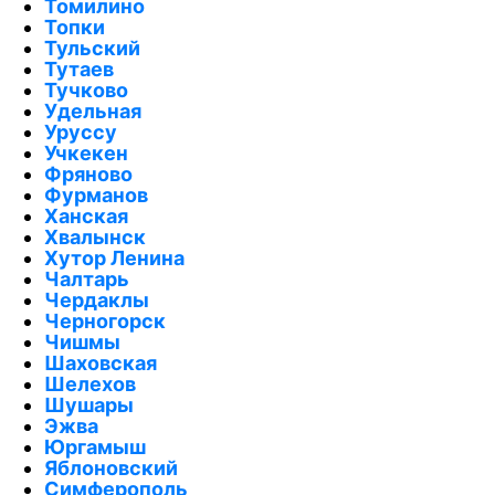
Томилино
Топки
Тульский
Тутаев
Тучково
Удельная
Уруссу
Учкекен
Фряново
Фурманов
Ханская
Хвалынск
Хутор Ленина
Чалтарь
Чердаклы
Черногорск
Чишмы
Шаховская
Шелехов
Шушары
Эжва
Юргамыш
Яблоновский
Симферополь