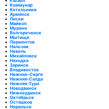
Кызыл
Коммунар
Котельники
Армянск
Лиски
Майкоп
Мурино
Волгореченск
Мытищи
Лермонтов
Нальчик
Невель
Михайловск
Находка
Заринск
Владивосток
Нижние-Серги
Нижняя-Салда
Нижняя-Тура
Новодвинск
Нижнеудинск
Октябрьск
Осташков
Норильск