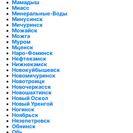
Мамадыш
Миасс
Минеральные-Воды
Минусинск
Мичуринск
Можайск
Можга
Муром
Мценск
Наро-Фоминск
Нефтекамск
Нижнекамск
Новокуйбышевск
Новомичуринск
Новотроицк
Новочеркасск
Новошахтинск
Новый Оскол
Новый Уренгой
Ногинск
Ноябрьск
Нязепетровск
Обнинск
Обь