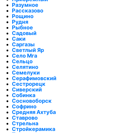
Разумное
Рассказово
Рощино
Рудня
Рыбное
Садовый
Саки
Саргазы
Светлый Яр
Село Мга
Сельцо
Селятино
Семелуки
Серафимовский
Сестрорецк
Сиверский
Собинка
Сосновоборск
Софрино
Средняя Ахтуба
Ставрово
Стрельна
Стройкерамика