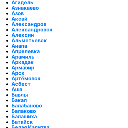
Агидель
Азнакаево
Азов
Аксай
Александров
Александровск
Алексин
Альметьевск
Анапа
Апрелевка
Арамиль
Аркадак
Армавир
Арск
Артёмовск
Асбест
Аша
Бавлы
Бакал
Балабаново
Балаково
Балашиха
Батайск
Белая Калитва