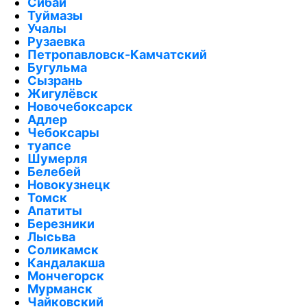
Сибай
Туймазы
Учалы
Рузаевка
Петропавловск-Камчатский
Бугульма
Сызрань
Жигулёвск
Новочебоксарск
Адлер
Чебоксары
туапсе
Шумерля
Белебей
Новокузнецк
Томск
Апатиты
Березники
Лысьва
Соликамск
Кандалакша
Мончегорск
Мурманск
Чайковский