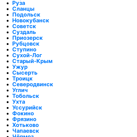
Руза
Сланцы
Подольск
Новокубанск
Советск
Суздаль
Приозерск
Рубцовск
Ступино
Сухой-Лог
Старый-Крым
Ужур
Сысерть
Троицк
Северодвинск
Углич
Тобольск
Ухта
Уссурийск
Фокино
Фрязино
Хотьково
Чапаевск
Чёрмоз