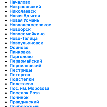
Началово
Некрасовский
Николаевск
Новая Адыгея
Новая Усмань
Новоалексеевское
Новоорск
Новосемейкино
Ново-Талица
Новоульяновск
Осиново
Панковка
Парголово
Первомайский
Персиановкий
Пестрицы
Петергов
Подстепки
Полетаево
Пос. им. Морозова
Поселок Роза
Починок
Правдинский
Прибрежный