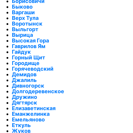
Борисовичи
Быково
Варгаши
Верх Тула
Воротынск
Выльгорт
Вырица
Высокая Гора
Гаврилов Ям
Гайдук
Горный Щит
Городище
Горячеводский
Демидов
Джалиль
Дивногорск
Долгодеревенское
Дружино
Дягтярск
Елизаветинская
Еманжелинка
Емельяново
Еткуль
Жуков