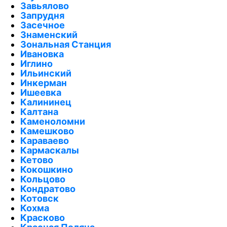
Завьялово
Запрудня
Засечное
Знаменский
Зональная Станция
Ивановка
Иглино
Ильинский
Инкерман
Ишеевка
Калининец
Калтана
Каменоломни
Камешково
Караваево
Кармаскалы
Кетово
Кокошкино
Кольцово
Кондратово
Котовск
Кохма
Красково