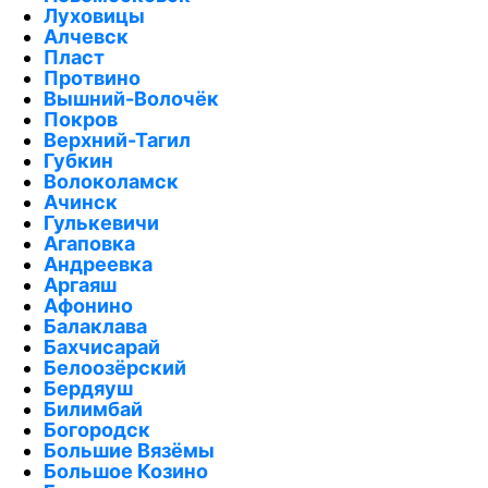
Луховицы
Алчевск
Пласт
Протвино
Вышний-Волочёк
Покров
Верхний-Тагил
Губкин
Волоколамск
Ачинск
Гулькевичи
Агаповка
Андреевка
Аргаяш
Афонино
Балаклава
Бахчисарай
Белоозёрский
Бердяуш
Билимбай
Богородск
Большие Вязёмы
Большое Козино