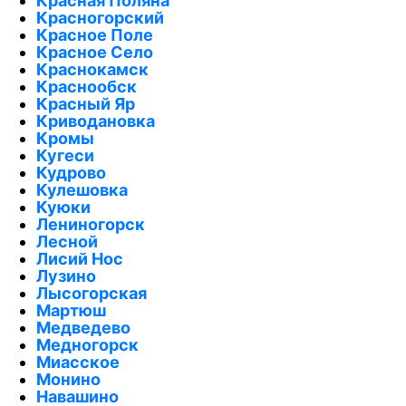
Красная Поляна
Красногорский
Красное Поле
Красное Село
Краснокамск
Краснообск
Красный Яр
Криводановка
Кромы
Кугеси
Кудрово
Кулешовка
Куюки
Лениногорск
Лесной
Лисий Нос
Лузино
Лысогорская
Мартюш
Медведево
Медногорск
Миасское
Монино
Навашино