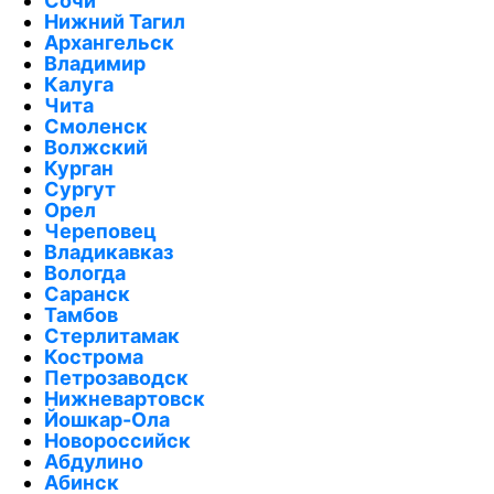
Сочи
Нижний Тагил
Архангельск
Владимир
Калуга
Чита
Смоленск
Волжский
Курган
Сургут
Орел
Череповец
Владикавказ
Вологда
Саранск
Тамбов
Стерлитамак
Кострома
Петрозаводск
Нижневартовск
Йошкар-Ола
Новороссийск
Абдулино
Абинск