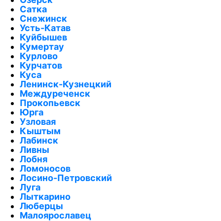
Сатка
Снежинск
Усть-Катав
Куйбышев
Кумертау
Курлово
Курчатов
Куса
Ленинск-Кузнецкий
Междуреченск
Прокопьевск
Юрга
Узловая
Кыштым
Лабинск
Ливны
Лобня
Ломоносов
Лосино-Петровский
Луга
Лыткарино
Люберцы
Малоярославец