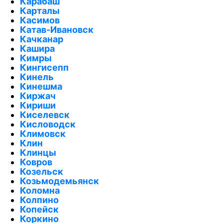
Карабаш
Карталы
Касимов
Катав-Ивановск
Качканар
Кашира
Кимры
Кингисепп
Кинель
Кинешма
Киржач
Кириши
Киселевск
Кисловодск
Климовск
Клин
Клинцы
Ковров
Козельск
Козьмодемьянск
Коломна
Колпино
Копейск
Коркино