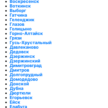
Воскресенск
Воткинск
Выборг
Гатчина
Геленджик
Глазов
Голицыно
Горно-Алтайск
Грязи
Гусь-Хрустальный
Давлеканово
Дедовск
Дзержинск
Дзержинский
Димитровград
Дмитров
Долгопрудный
Домодедово
Донской
Дубна
Дюртюли
Егорьевск
Ейск
Елабуга