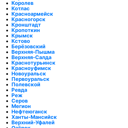
Королев
Котлас
Красноармейск
Красногорск
Кронштадт
Кропоткин
Крымск
Кстово
Берёзовский
Верхняя-Пышма
Верхняя-Салда
Краснотурьинск
Красноуфимск
Новоуральск
Первоуральск
Полевской
Ревда
Реж
Серов
Мегион
Нефтеюганск
Ханты-Мансийск
Верхний-Уфалей
Озёрск