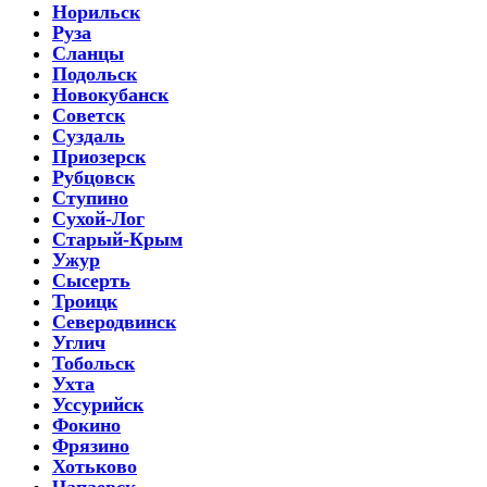
Норильск
Руза
Сланцы
Подольск
Новокубанск
Советск
Суздаль
Приозерск
Рубцовск
Ступино
Сухой-Лог
Старый-Крым
Ужур
Сысерть
Троицк
Северодвинск
Углич
Тобольск
Ухта
Уссурийск
Фокино
Фрязино
Хотьково
Чапаевск