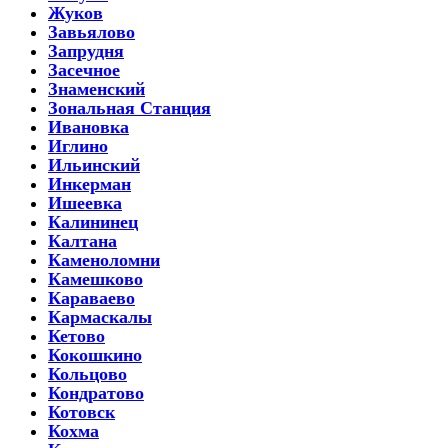
Жуков
Завьялово
Запрудня
Засечное
Знаменский
Зональная Станция
Ивановка
Иглино
Ильинский
Инкерман
Ишеевка
Калининец
Калтана
Каменоломни
Камешково
Караваево
Кармаскалы
Кетово
Кокошкино
Кольцово
Кондратово
Котовск
Кохма