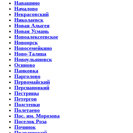
Навашино
Началово
Некрасовский
Николаевск
Новая Адыгея
Новая Усмань
Новоалексеевское
Новоорск
Новосемейкино
Ново-Талица
Новоульяновск
Осиново
Панковка
Парголово
Первомайский
Персиановкий
Пестрицы
Петергов
Подстепки
Полетаево
Пос. им. Морозова
Поселок Роза
Починок
Правдинский