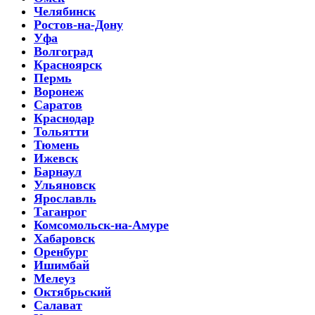
Челябинск
Ростов-на-Дону
Уфа
Волгоград
Красноярск
Пермь
Воронеж
Саратов
Краснодар
Тольятти
Тюмень
Ижевск
Барнаул
Ульяновск
Ярославль
Таганрог
Комсомольск-на-Амуре
Хабаровск
Оренбург
Ишимбай
Мелеуз
Октябрьский
Салават