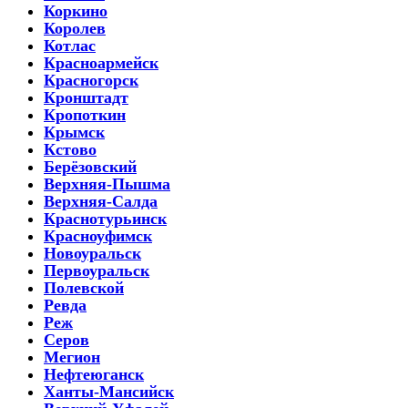
Коркино
Королев
Котлас
Красноармейск
Красногорск
Кронштадт
Кропоткин
Крымск
Кстово
Берёзовский
Верхняя-Пышма
Верхняя-Салда
Краснотурьинск
Красноуфимск
Новоуральск
Первоуральск
Полевской
Ревда
Реж
Серов
Мегион
Нефтеюганск
Ханты-Мансийск