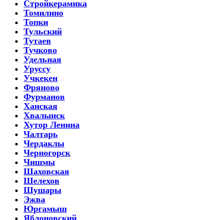
Стройкерамика
Томилино
Топки
Тульский
Тутаев
Тучково
Удельная
Уруссу
Учкекен
Фряново
Фурманов
Ханская
Хвалынск
Хутор Ленина
Чалтарь
Чердаклы
Черногорск
Чишмы
Шаховская
Шелехов
Шушары
Эжва
Юргамыш
Яблоновский