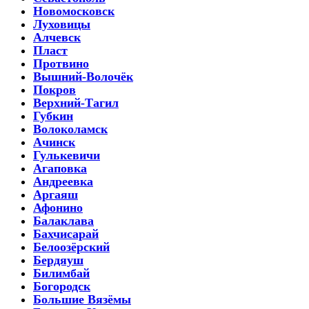
Новомосковск
Луховицы
Алчевск
Пласт
Протвино
Вышний-Волочёк
Покров
Верхний-Тагил
Губкин
Волоколамск
Ачинск
Гулькевичи
Агаповка
Андреевка
Аргаяш
Афонино
Балаклава
Бахчисарай
Белоозёрский
Бердяуш
Билимбай
Богородск
Большие Вязёмы