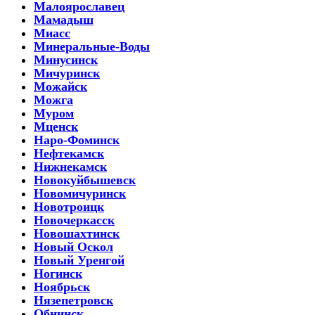
Малоярославец
Мамадыш
Миасс
Минеральные-Воды
Минусинск
Мичуринск
Можайск
Можга
Муром
Мценск
Наро-Фоминск
Нефтекамск
Нижнекамск
Новокуйбышевск
Новомичуринск
Новотроицк
Новочеркасск
Новошахтинск
Новый Оскол
Новый Уренгой
Ногинск
Ноябрьск
Нязепетровск
Обнинск