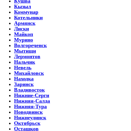
Кушва
Кызыл
Коммунар
Котельники
Армянск
Лиски
Майкоп
Мурино
Волгореченск
Мытищи
Лермонтов
Нальчик
Невель
Михайловск
Находка
Заринск
Владивосток
Нижние-Серги
Нижняя-Салда
Нижняя-Тура
Новодвинск
Нижнеудинск
Октябрьск
Осташков