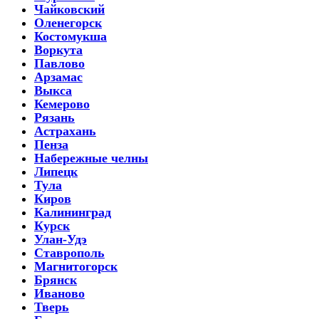
Чайковский
Оленегорск
Костомукша
Воркута
Павлово
Арзамас
Выкса
Кемерово
Рязань
Астрахань
Пенза
Набережные челны
Липецк
Тула
Киров
Калининград
Курск
Улан-Удэ
Ставрополь
Магнитогорск
Брянск
Иваново
Тверь