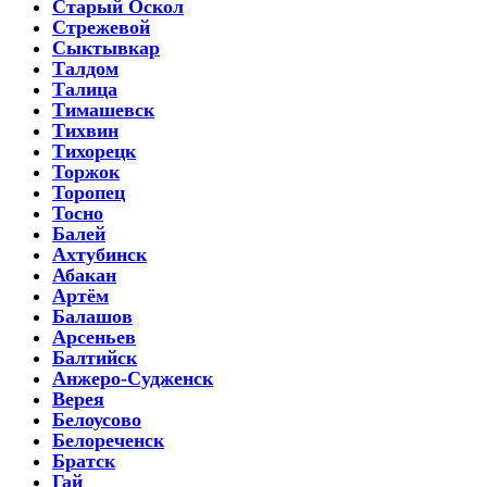
Старый Оскол
Стрежевой
Сыктывкар
Талдом
Талица
Тимашевск
Тихвин
Тихорецк
Торжок
Торопец
Тосно
Балей
Ахтубинск
Абакан
Артём
Балашов
Арсеньев
Балтийск
Анжеро-Судженск
Верея
Белоусово
Белореченск
Братск
Гай