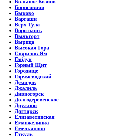
Большое Козино
Борисовичи
Быково
Варгаши
Верх Тула
Воротынск
Выльгорт
Вырица
Высокая Гора
Гаврилов Ям
Гайдук
Горный Щит
Городище
Горячеводский
Демидов
Джалиль
Дивногорск
Долгодеревенское
Дружино
Дягтярск
Елизаветинская
Еманжелинка
Емельяново
Еткуль