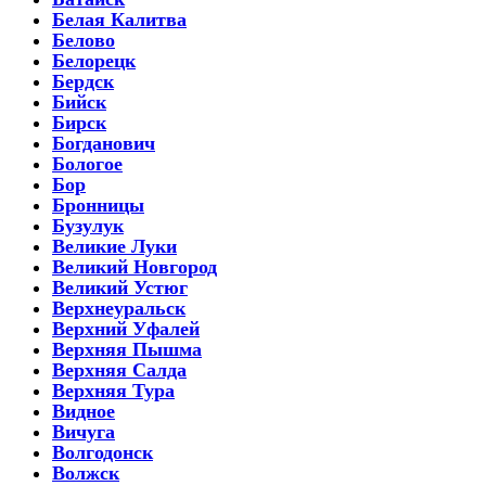
Белая Калитва
Белово
Белорецк
Бердск
Бийск
Бирск
Богданович
Бологое
Бор
Бронницы
Бузулук
Великие Луки
Великий Новгород
Великий Устюг
Верхнеуральск
Верхний Уфалей
Верхняя Пышма
Верхняя Салда
Верхняя Тура
Видное
Вичуга
Волгодонск
Волжск