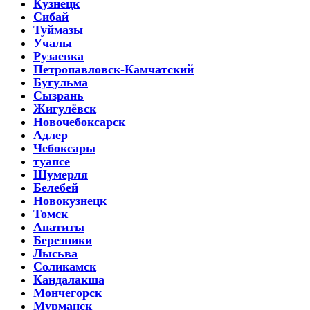
Кузнецк
Сибай
Туймазы
Учалы
Рузаевка
Петропавловск-Камчатский
Бугульма
Сызрань
Жигулёвск
Новочебоксарск
Адлер
Чебоксары
туапсе
Шумерля
Белебей
Новокузнецк
Томск
Апатиты
Березники
Лысьва
Соликамск
Кандалакша
Мончегорск
Мурманск