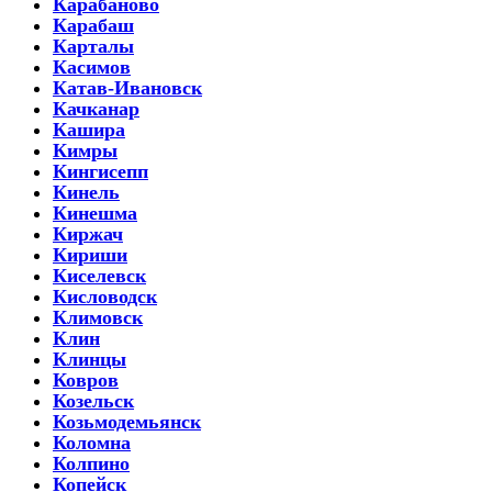
Карабаново
Карабаш
Карталы
Касимов
Катав-Ивановск
Качканар
Кашира
Кимры
Кингисепп
Кинель
Кинешма
Киржач
Кириши
Киселевск
Кисловодск
Климовск
Клин
Клинцы
Ковров
Козельск
Козьмодемьянск
Коломна
Колпино
Копейск