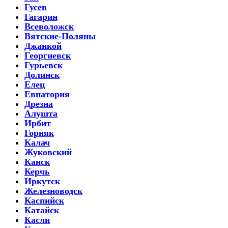
Гусев
Гагарин
Всеволожск
Вятские-Поляны
Джанкой
Георгиевск
Гурьевск
Долинск
Елец
Евпатория
Дрезна
Алушта
Ирбит
Горняк
Калач
Жуковский
Канск
Керчь
Иркутск
Железноводск
Каспийск
Катайск
Касли