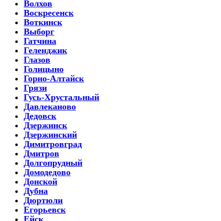
Волхов
Воскресенск
Воткинск
Выборг
Гатчина
Геленджик
Глазов
Голицыно
Горно-Алтайск
Грязи
Гусь-Хрустальный
Давлеканово
Дедовск
Дзержинск
Дзержинский
Димитровград
Дмитров
Долгопрудный
Домодедово
Донской
Дубна
Дюртюли
Егорьевск
Ейск