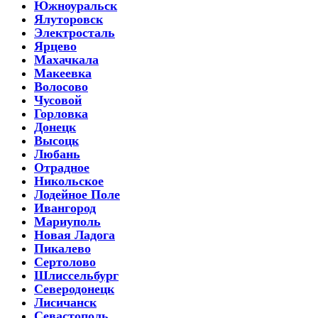
Южноуральск
Ялуторовск
Электросталь
Ярцево
Махачкала
Макеевка
Волосово
Чусовой
Горловка
Донецк
Высоцк
Любань
Отрадное
Никольское
Лодейное Поле
Ивангород
Мариуполь
Новая Ладога
Пикалево
Сертолово
Шлиссельбург
Северодонецк
Лисичанск
Севастополь