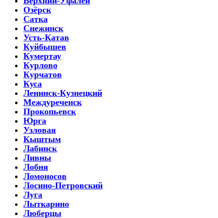
Верхний-Уфалей
Озёрск
Сатка
Снежинск
Усть-Катав
Куйбышев
Кумертау
Курлово
Курчатов
Куса
Ленинск-Кузнецкий
Междуреченск
Прокопьевск
Юрга
Узловая
Кыштым
Лабинск
Ливны
Лобня
Ломоносов
Лосино-Петровский
Луга
Лыткарино
Люберцы