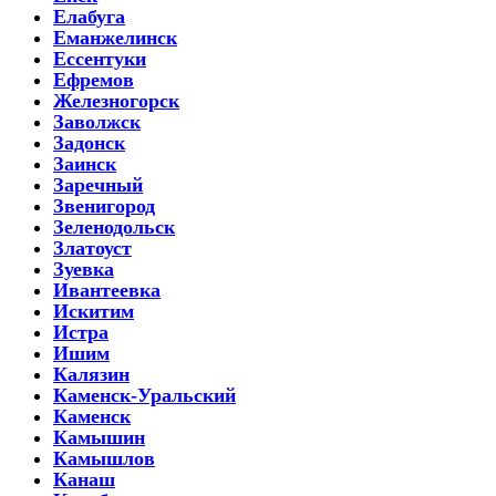
Елабуга
Еманжелинск
Ессентуки
Ефремов
Железногорск
Заволжск
Задонск
Заинск
Заречный
Звенигород
Зеленодольск
Златоуст
Зуевка
Ивантеевка
Искитим
Истра
Ишим
Калязин
Каменск-Уральский
Каменск
Камышин
Камышлов
Канаш