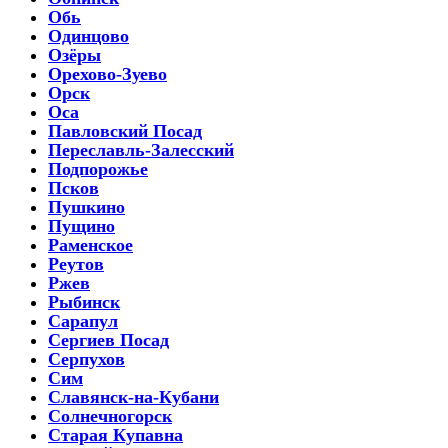
Обь
Одинцово
Озёры
Орехово-Зуево
Орск
Оса
Павловский Посад
Переславль-Залесский
Подпорожье
Псков
Пушкино
Пущино
Раменское
Реутов
Ржев
Рыбинск
Сарапул
Сергиев Посад
Серпухов
Сим
Славянск-на-Кубани
Солнечногорск
Старая Купавна