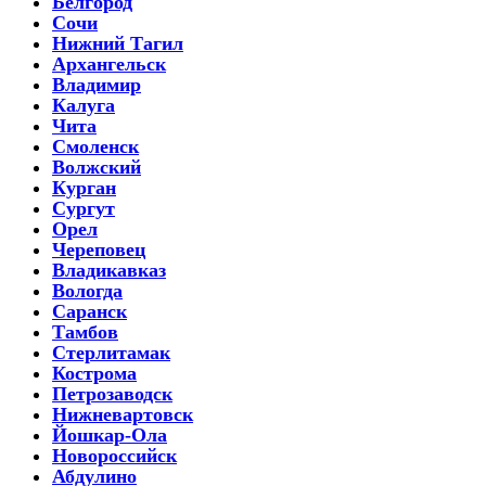
Белгород
Сочи
Нижний Тагил
Архангельск
Владимир
Калуга
Чита
Смоленск
Волжский
Курган
Сургут
Орел
Череповец
Владикавказ
Вологда
Саранск
Тамбов
Стерлитамак
Кострома
Петрозаводск
Нижневартовск
Йошкар-Ола
Новороссийск
Абдулино