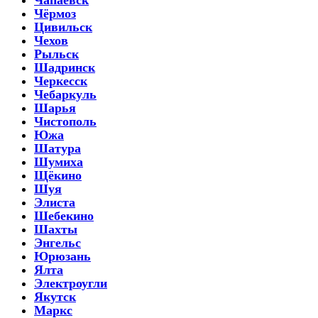
Чёрмоз
Цивильск
Чехов
Рыльск
Шадринск
Черкесск
Чебаркуль
Шарья
Чистополь
Южа
Шатура
Шумиха
Щёкино
Шуя
Элиста
Шебекино
Шахты
Энгельс
Юрюзань
Ялта
Электроугли
Якутск
Маркс