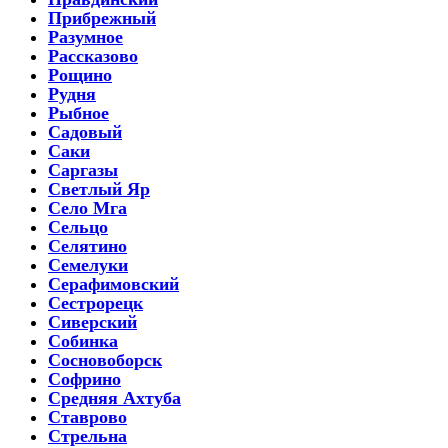
Прибрежный
Разумное
Рассказово
Рощино
Рудня
Рыбное
Садовый
Саки
Саргазы
Светлый Яр
Село Мга
Сельцо
Селятино
Семелуки
Серафимовский
Сестрорецк
Сиверский
Собинка
Сосновоборск
Софрино
Средняя Ахтуба
Ставрово
Стрельна