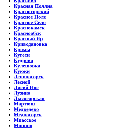
Красково
Красная Поляна
Красногорский
Красное Поле
Красное Село
Краснокамск
Краснообск
Красный Яр
Криводановка
Кромы
Кугеси
Кудрово
Кулешовка
Куюки
Лениногорск
Лесной
Лисий Нос
Лузино
Лысогорская
Мартюш
Медведево
Медногорск
Миасское
Монино