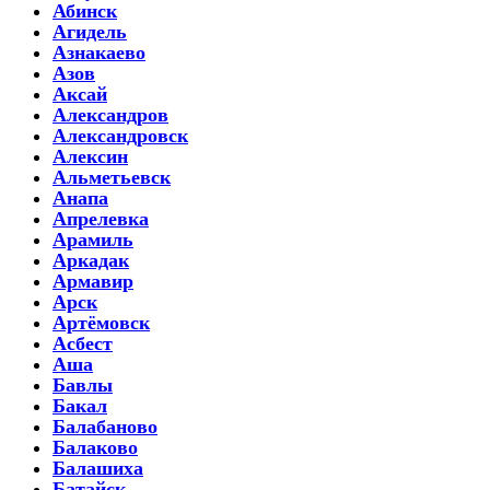
Абинск
Агидель
Азнакаево
Азов
Аксай
Александров
Александровск
Алексин
Альметьевск
Анапа
Апрелевка
Арамиль
Аркадак
Армавир
Арск
Артёмовск
Асбест
Аша
Бавлы
Бакал
Балабаново
Балаково
Балашиха
Батайск