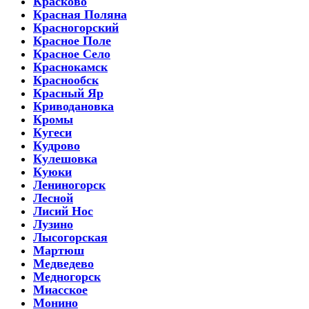
Красково
Красная Поляна
Красногорский
Красное Поле
Красное Село
Краснокамск
Краснообск
Красный Яр
Криводановка
Кромы
Кугеси
Кудрово
Кулешовка
Куюки
Лениногорск
Лесной
Лисий Нос
Лузино
Лысогорская
Мартюш
Медведево
Медногорск
Миасское
Монино