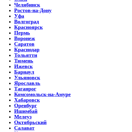
Челябинск
Ростов-на-Дону
Уфа
Волгоград
Красноярск
Пермь
Воронеж
Саратов
Краснодар
Тольятти
Тюмень
Ижевск
Барнаул
Ульяновск
Ярославль
Таганрог
Комсомольск-на-Амуре
Хабаровск
Оренбург
Ишимбай
Мелеуз
Октябрьский
Салават