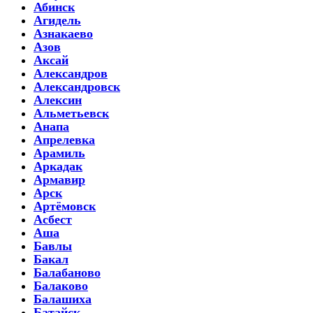
Абинск
Агидель
Азнакаево
Азов
Аксай
Александров
Александровск
Алексин
Альметьевск
Анапа
Апрелевка
Арамиль
Аркадак
Армавир
Арск
Артёмовск
Асбест
Аша
Бавлы
Бакал
Балабаново
Балаково
Балашиха
Батайск