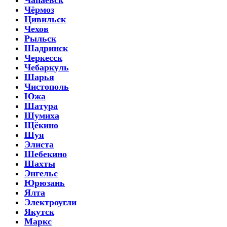
Чёрмоз
Цивильск
Чехов
Рыльск
Шадринск
Черкесск
Чебаркуль
Шарья
Чистополь
Южа
Шатура
Шумиха
Щёкино
Шуя
Элиста
Шебекино
Шахты
Энгельс
Юрюзань
Ялта
Электроугли
Якутск
Маркс