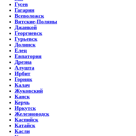
Гусев
Гагарин
Всеволожск
Вятские-Поляны
Джанкой
Георгиевск
Гурьевск
Долинск
Елец
Евпатория
Дрезна
Алушта
Ирбит
Горняк
Калач
Жуковский
Канск
Керчь
Иркутск
Железноводск
Каспийск
Катайск
Касли