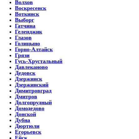
Волхов
Воскресенск
Воткинск
Выборг
Гатчина
Геленджик
Глазов
Голицыно
Горно-Алтайск
Грязи
Гусь-Хрустальный
Давлеканово
Дедовск
Дзержинск
Дзержинский
Димитровград
Дмитров
Долгопрудный
Домодедово
Донской
Дубна
Дюртюли
Егорьевск
Ейск