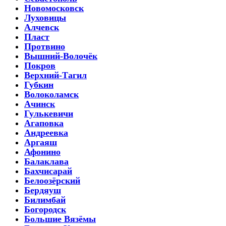
Новомосковск
Луховицы
Алчевск
Пласт
Протвино
Вышний-Волочёк
Покров
Верхний-Тагил
Губкин
Волоколамск
Ачинск
Гулькевичи
Агаповка
Андреевка
Аргаяш
Афонино
Балаклава
Бахчисарай
Белоозёрский
Бердяуш
Билимбай
Богородск
Большие Вязёмы