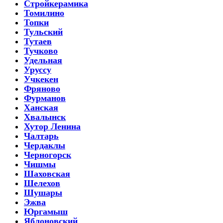
Стройкерамика
Томилино
Топки
Тульский
Тутаев
Тучково
Удельная
Уруссу
Учкекен
Фряново
Фурманов
Ханская
Хвалынск
Хутор Ленина
Чалтарь
Чердаклы
Черногорск
Чишмы
Шаховская
Шелехов
Шушары
Эжва
Юргамыш
Яблоновский