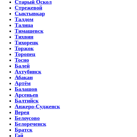
Старый Оскол
Стрежевой
Сыктывкар
Талдом
Талица
Тимашевск
Тихвин
Тихорецк
Торжок
Торопец
Тосно
Балей
Ахтубинск
Абакан
Артём
Балашов
Арсеньев
Балтийск
Анжеро-Судженск
Верея
Белоусово
Белореченск
Братск
Гай