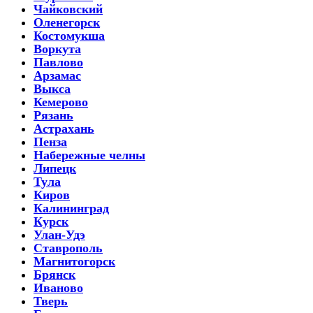
Чайковский
Оленегорск
Костомукша
Воркута
Павлово
Арзамас
Выкса
Кемерово
Рязань
Астрахань
Пенза
Набережные челны
Липецк
Тула
Киров
Калининград
Курск
Улан-Удэ
Ставрополь
Магнитогорск
Брянск
Иваново
Тверь