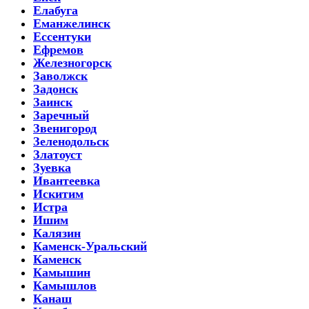
Елабуга
Еманжелинск
Ессентуки
Ефремов
Железногорск
Заволжск
Задонск
Заинск
Заречный
Звенигород
Зеленодольск
Златоуст
Зуевка
Ивантеевка
Искитим
Истра
Ишим
Калязин
Каменск-Уральский
Каменск
Камышин
Камышлов
Канаш