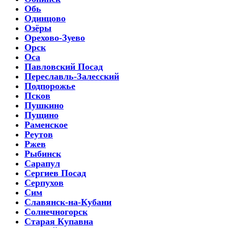
Обь
Одинцово
Озёры
Орехово-Зуево
Орск
Оса
Павловский Посад
Переславль-Залесский
Подпорожье
Псков
Пушкино
Пущино
Раменское
Реутов
Ржев
Рыбинск
Сарапул
Сергиев Посад
Серпухов
Сим
Славянск-на-Кубани
Солнечногорск
Старая Купавна