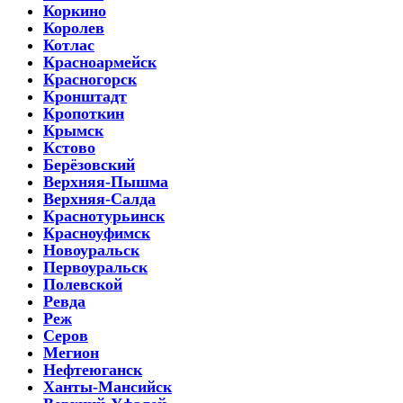
Коркино
Королев
Котлас
Красноармейск
Красногорск
Кронштадт
Кропоткин
Крымск
Кстово
Берёзовский
Верхняя-Пышма
Верхняя-Салда
Краснотурьинск
Красноуфимск
Новоуральск
Первоуральск
Полевской
Ревда
Реж
Серов
Мегион
Нефтеюганск
Ханты-Мансийск