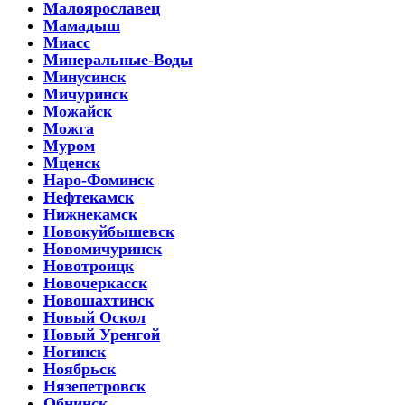
Малоярославец
Мамадыш
Миасс
Минеральные-Воды
Минусинск
Мичуринск
Можайск
Можга
Муром
Мценск
Наро-Фоминск
Нефтекамск
Нижнекамск
Новокуйбышевск
Новомичуринск
Новотроицк
Новочеркасск
Новошахтинск
Новый Оскол
Новый Уренгой
Ногинск
Ноябрьск
Нязепетровск
Обнинск