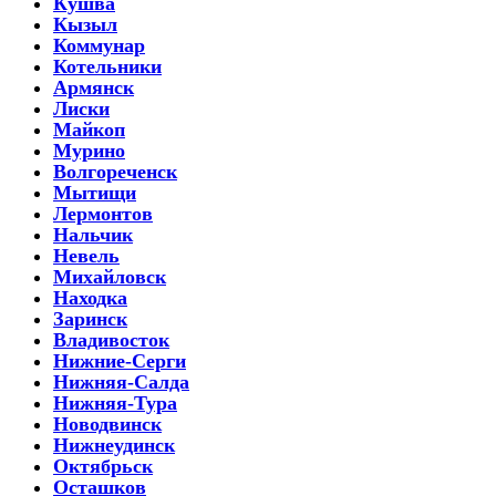
Кушва
Кызыл
Коммунар
Котельники
Армянск
Лиски
Майкоп
Мурино
Волгореченск
Мытищи
Лермонтов
Нальчик
Невель
Михайловск
Находка
Заринск
Владивосток
Нижние-Серги
Нижняя-Салда
Нижняя-Тура
Новодвинск
Нижнеудинск
Октябрьск
Осташков