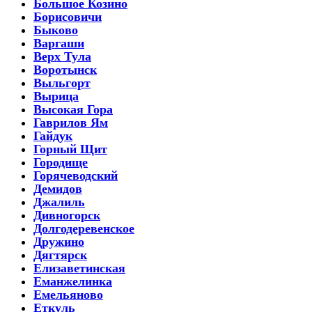
Большое Козино
Борисовичи
Быково
Варгаши
Верх Тула
Воротынск
Выльгорт
Вырица
Высокая Гора
Гаврилов Ям
Гайдук
Горный Щит
Городище
Горячеводский
Демидов
Джалиль
Дивногорск
Долгодеревенское
Дружино
Дягтярск
Елизаветинская
Еманжелинка
Емельяново
Еткуль