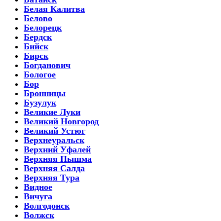
Белая Калитва
Белово
Белорецк
Бердск
Бийск
Бирск
Богданович
Бологое
Бор
Бронницы
Бузулук
Великие Луки
Великий Новгород
Великий Устюг
Верхнеуральск
Верхний Уфалей
Верхняя Пышма
Верхняя Салда
Верхняя Тура
Видное
Вичуга
Волгодонск
Волжск