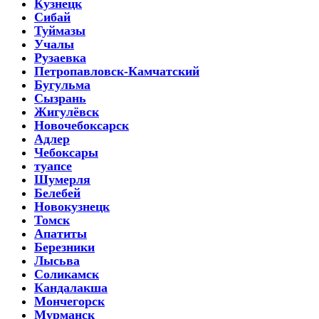
Кузнецк
Сибай
Туймазы
Учалы
Рузаевка
Петропавловск-Камчатский
Бугульма
Сызрань
Жигулёвск
Новочебоксарск
Адлер
Чебоксары
туапсе
Шумерля
Белебей
Новокузнецк
Томск
Апатиты
Березники
Лысьва
Соликамск
Кандалакша
Мончегорск
Мурманск