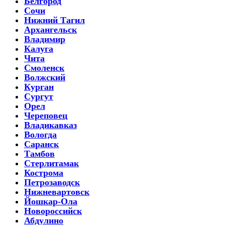
Белгород
Сочи
Нижний Тагил
Архангельск
Владимир
Калуга
Чита
Смоленск
Волжский
Курган
Сургут
Орел
Череповец
Владикавказ
Вологда
Саранск
Тамбов
Стерлитамак
Кострома
Петрозаводск
Нижневартовск
Йошкар-Ола
Новороссийск
Абдулино