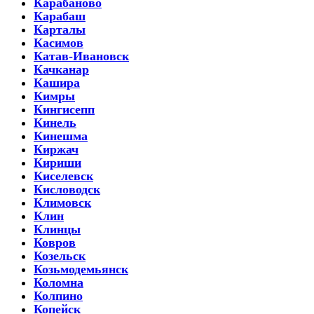
Карабаново
Карабаш
Карталы
Касимов
Катав-Ивановск
Качканар
Кашира
Кимры
Кингисепп
Кинель
Кинешма
Киржач
Кириши
Киселевск
Кисловодск
Климовск
Клин
Клинцы
Ковров
Козельск
Козьмодемьянск
Коломна
Колпино
Копейск