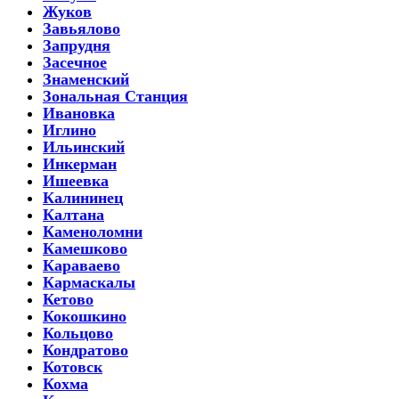
Жуков
Завьялово
Запрудня
Засечное
Знаменский
Зональная Станция
Ивановка
Иглино
Ильинский
Инкерман
Ишеевка
Калининец
Калтана
Каменоломни
Камешково
Караваево
Кармаскалы
Кетово
Кокошкино
Кольцово
Кондратово
Котовск
Кохма