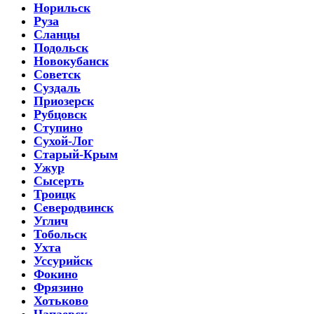
Норильск
Руза
Сланцы
Подольск
Новокубанск
Советск
Суздаль
Приозерск
Рубцовск
Ступино
Сухой-Лог
Старый-Крым
Ужур
Сысерть
Троицк
Северодвинск
Углич
Тобольск
Ухта
Уссурийск
Фокино
Фрязино
Хотьково
Чапаевск