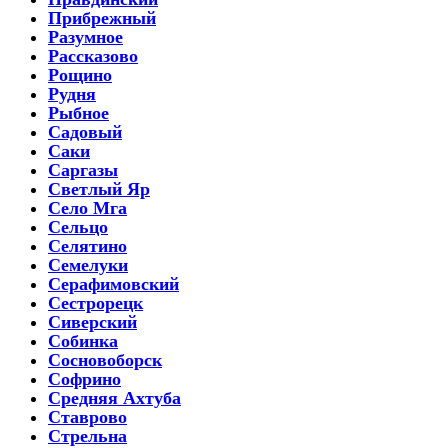
Прибрежный
Разумное
Рассказово
Рощино
Рудня
Рыбное
Садовый
Саки
Саргазы
Светлый Яр
Село Мга
Сельцо
Селятино
Семелуки
Серафимовский
Сестрорецк
Сиверский
Собинка
Сосновоборск
Софрино
Средняя Ахтуба
Ставрово
Стрельна