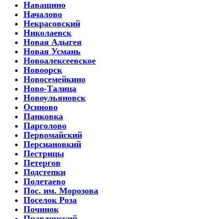
Навашино
Началово
Некрасовский
Николаевск
Новая Адыгея
Новая Усмань
Новоалексеевское
Новоорск
Новосемейкино
Ново-Талица
Новоульяновск
Осиново
Панковка
Парголово
Первомайский
Персиановкий
Пестрицы
Петергов
Подстепки
Полетаево
Пос. им. Морозова
Поселок Роза
Починок
Правдинский