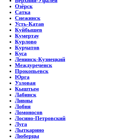
Верхний-Уфалей
Озёрск
Сатка
Снежинск
Усть-Катав
Куйбышев
Кумертау
Курлово
Курчатов
Куса
Ленинск-Кузнецкий
Междуреченск
Прокопьевск
Юрга
Узловая
Кыштым
Лабинск
Ливны
Лобня
Ломоносов
Лосино-Петровский
Луга
Лыткарино
Люберцы