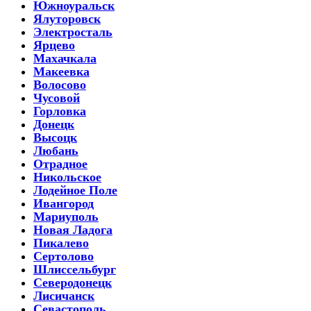
Южноуральск
Ялуторовск
Электросталь
Ярцево
Махачкала
Макеевка
Волосово
Чусовой
Горловка
Донецк
Высоцк
Любань
Отрадное
Никольское
Лодейное Поле
Ивангород
Мариуполь
Новая Ладога
Пикалево
Сертолово
Шлиссельбург
Северодонецк
Лисичанск
Севастополь