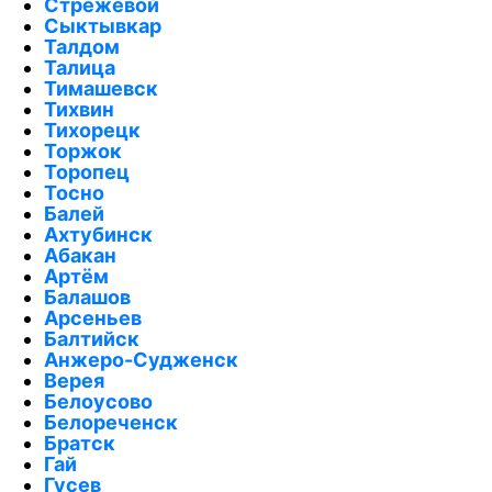
Стрежевой
Сыктывкар
Талдом
Талица
Тимашевск
Тихвин
Тихорецк
Торжок
Торопец
Тосно
Балей
Ахтубинск
Абакан
Артём
Балашов
Арсеньев
Балтийск
Анжеро-Судженск
Верея
Белоусово
Белореченск
Братск
Гай
Гусев