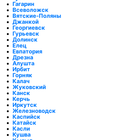
Гагарин
Всеволожск
Вятские-Поляны
Джанкой
Георгиевск
Гурьевск
Долинск
Елец
Евпатория
Дрезна
Алушта
Ирбит
Горняк
Калач
Жуковский
Канск
Керчь
Иркутск
Железноводск
Каспийск
Катайск
Касли
Кушва