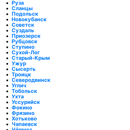
Руза
Сланцы
Подольск
Новокубанск
Советск
Суздаль
Приозерск
Рубцовск
Ступино
Сухой-Лог
Старый-Крым
Ужур
Сысерть
Троицк
Северодвинск
Углич
Тобольск
Ухта
Уссурийск
Фокино
Фрязино
Хотьково
Чапаевск
Чёрмоз