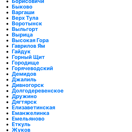
Борисовичи
Быково
Варгаши
Верх Тула
Воротынск
Выльгорт
Вырица
Высокая Гора
Гаврилов Ям
Гайдук
Горный Щит
Городище
Горячеводский
Демидов
Джалиль
Дивногорск
Долгодеревенское
Дружино
Дягтярск
Елизаветинская
Еманжелинка
Емельяново
Еткуль
Жуков