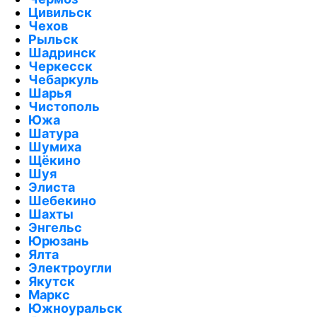
Цивильск
Чехов
Рыльск
Шадринск
Черкесск
Чебаркуль
Шарья
Чистополь
Южа
Шатура
Шумиха
Щёкино
Шуя
Элиста
Шебекино
Шахты
Энгельс
Юрюзань
Ялта
Электроугли
Якутск
Маркс
Южноуральск