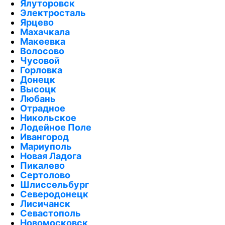
Ялуторовск
Электросталь
Ярцево
Махачкала
Макеевка
Волосово
Чусовой
Горловка
Донецк
Высоцк
Любань
Отрадное
Никольское
Лодейное Поле
Ивангород
Мариуполь
Новая Ладога
Пикалево
Сертолово
Шлиссельбург
Северодонецк
Лисичанск
Севастополь
Новомосковск