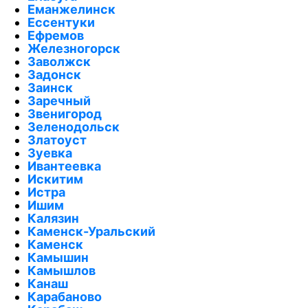
Еманжелинск
Ессентуки
Ефремов
Железногорск
Заволжск
Задонск
Заинск
Заречный
Звенигород
Зеленодольск
Златоуст
Зуевка
Ивантеевка
Искитим
Истра
Ишим
Калязин
Каменск-Уральский
Каменск
Камышин
Камышлов
Канаш
Карабаново