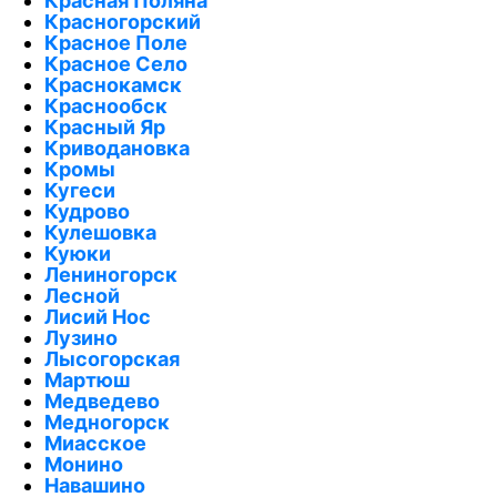
Красная Поляна
Красногорский
Красное Поле
Красное Село
Краснокамск
Краснообск
Красный Яр
Криводановка
Кромы
Кугеси
Кудрово
Кулешовка
Куюки
Лениногорск
Лесной
Лисий Нос
Лузино
Лысогорская
Мартюш
Медведево
Медногорск
Миасское
Монино
Навашино