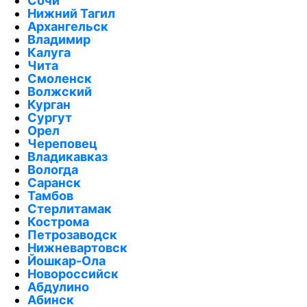
Сочи
Нижний Тагил
Архангельск
Владимир
Калуга
Чита
Смоленск
Волжский
Курган
Сургут
Орел
Череповец
Владикавказ
Вологда
Саранск
Тамбов
Стерлитамак
Кострома
Петрозаводск
Нижневартовск
Йошкар-Ола
Новороссийск
Абдулино
Абинск