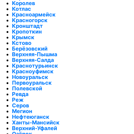
Королев
Котлас
Красноармейск
Красногорск
Кронштадт
Кропоткин
Крымск
Кстово
Берёзовский
Верхняя-Пышма
Верхняя-Салда
Краснотурьинск
Красноуфимск
Новоуральск
Первоуральск
Полевской
Ревда
Реж
Серов
Мегион
Нефтеюганск
Ханты-Мансийск
Верхний-Уфалей
Озёрск