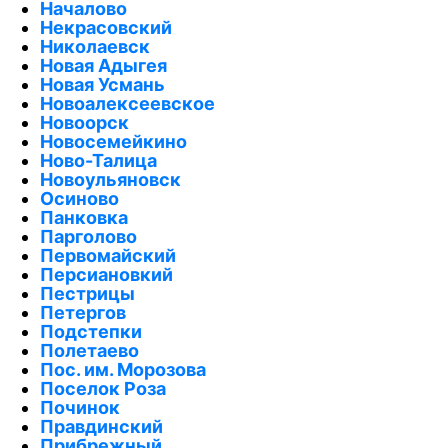
Началово
Некрасовский
Николаевск
Новая Адыгея
Новая Усмань
Новоалексеевское
Новоорск
Новосемейкино
Ново-Талица
Новоульяновск
Осиново
Панковка
Парголово
Первомайский
Персиановкий
Пестрицы
Петергов
Подстепки
Полетаево
Пос. им. Морозова
Поселок Роза
Починок
Правдинский
Прибрежный