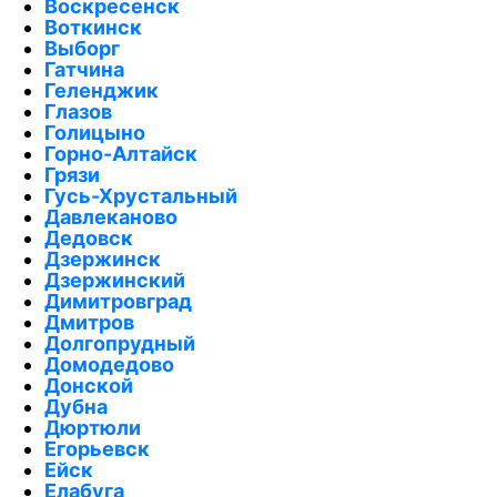
Воскресенск
Воткинск
Выборг
Гатчина
Геленджик
Глазов
Голицыно
Горно-Алтайск
Грязи
Гусь-Хрустальный
Давлеканово
Дедовск
Дзержинск
Дзержинский
Димитровград
Дмитров
Долгопрудный
Домодедово
Донской
Дубна
Дюртюли
Егорьевск
Ейск
Елабуга