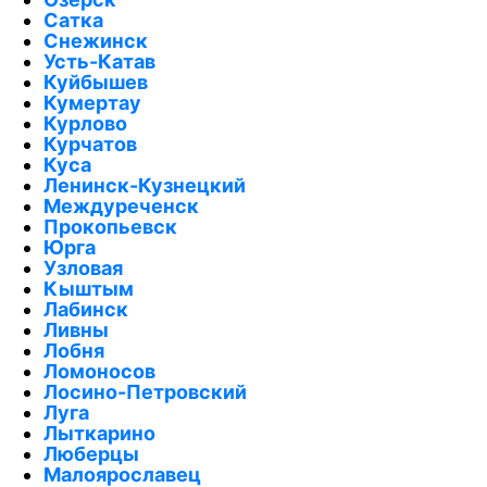
Сатка
Снежинск
Усть-Катав
Куйбышев
Кумертау
Курлово
Курчатов
Куса
Ленинск-Кузнецкий
Междуреченск
Прокопьевск
Юрга
Узловая
Кыштым
Лабинск
Ливны
Лобня
Ломоносов
Лосино-Петровский
Луга
Лыткарино
Люберцы
Малоярославец