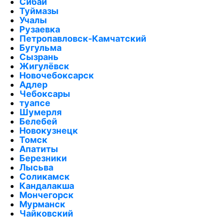
Сибай
Туймазы
Учалы
Рузаевка
Петропавловск-Камчатский
Бугульма
Сызрань
Жигулёвск
Новочебоксарск
Адлер
Чебоксары
туапсе
Шумерля
Белебей
Новокузнецк
Томск
Апатиты
Березники
Лысьва
Соликамск
Кандалакша
Мончегорск
Мурманск
Чайковский