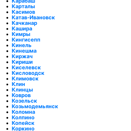
Карабаш
Карталы
Касимов
Катав-Ивановск
Качканар
Кашира
Кимры
Кингисепп
Кинель
Кинешма
Киржач
Кириши
Киселевск
Кисловодск
Климовск
Клин
Клинцы
Ковров
Козельск
Козьмодемьянск
Коломна
Колпино
Копейск
Коркино