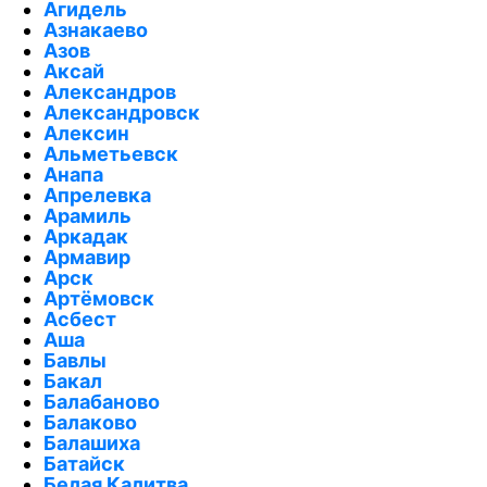
Агидель
Азнакаево
Азов
Аксай
Александров
Александровск
Алексин
Альметьевск
Анапа
Апрелевка
Арамиль
Аркадак
Армавир
Арск
Артёмовск
Асбест
Аша
Бавлы
Бакал
Балабаново
Балаково
Балашиха
Батайск
Белая Калитва