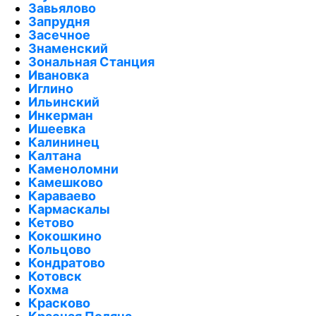
Завьялово
Запрудня
Засечное
Знаменский
Зональная Станция
Ивановка
Иглино
Ильинский
Инкерман
Ишеевка
Калининец
Калтана
Каменоломни
Камешково
Караваево
Кармаскалы
Кетово
Кокошкино
Кольцово
Кондратово
Котовск
Кохма
Красково