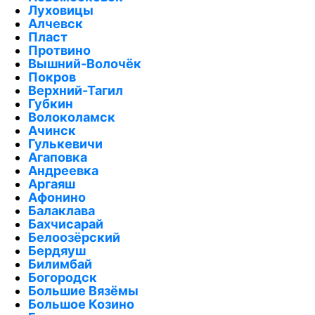
Луховицы
Алчевск
Пласт
Протвино
Вышний-Волочёк
Покров
Верхний-Тагил
Губкин
Волоколамск
Ачинск
Гулькевичи
Агаповка
Андреевка
Аргаяш
Афонино
Балаклава
Бахчисарай
Белоозёрский
Бердяуш
Билимбай
Богородск
Большие Вязёмы
Большое Козино