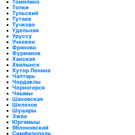
Томилино
Топки
Тульский
Тутаев
Тучково
Удельная
Уруссу
Учкекен
Фряново
Фурманов
Ханская
Хвалынск
Хутор Ленина
Чалтарь
Чердаклы
Черногорск
Чишмы
Шаховская
Шелехов
Шушары
Эжва
Юргамыш
Яблоновский
Симферополь