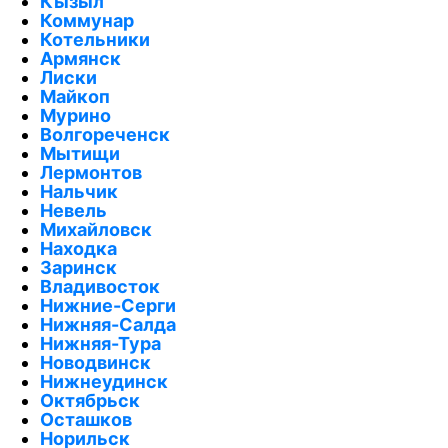
Кызыл
Коммунар
Котельники
Армянск
Лиски
Майкоп
Мурино
Волгореченск
Мытищи
Лермонтов
Нальчик
Невель
Михайловск
Находка
Заринск
Владивосток
Нижние-Серги
Нижняя-Салда
Нижняя-Тура
Новодвинск
Нижнеудинск
Октябрьск
Осташков
Норильск