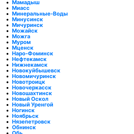
Мамадыш
Миасс
Минеральные-Воды
Минусинск
Мичуринск
Можайск
Можга
Муром
Мценск
Наро-Фоминск
Нефтекамск
Нижнекамск
Новокуйбышевск
Новомичуринск
Новотроицк
Новочеркасск
Новошахтинск
Новый Оскол
Новый Уренгой
Ногинск
Ноябрьск
Нязепетровск
Обнинск
Обь