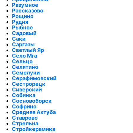
Разумное
Рассказово
Рощино
Рудня
Рыбное
Садовый
Саки
Саргазы
Светлый Яр
Село Мга
Сельцо
Селятино
Семелуки
Серафимовский
Сестрорецк
Сиверский
Собинка
Сосновоборск
Софрино
Средняя Ахтуба
Ставрово
Стрельна
Стройкерамика