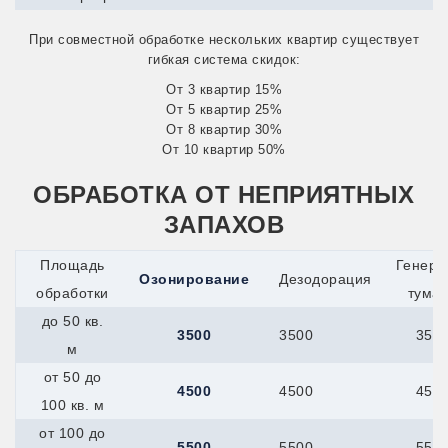
Сатка
Снежинск
При совместной обработке нескольких квартир существует
Усть-Катав
гибкая система скидок:
Куйбышев
Кумертау
От 3 квартир 15%
Курлово
От 5 квартир 25%
Курчатов
От 8 квартир 30%
Куса
От 10 квартир 50%
Ленинск-Кузнецкий
Междуреченск
ОБРАБОТКА ОТ НЕПРИЯТНЫХ
Прокопьевск
Юрга
ЗАПАХОВ
Узловая
Кыштым
Площадь
Генера
Лабинск
Озонирование
Дезодорация
обработки
тума
Ливны
Лобня
до 50 кв.
Ломоносов
3500
3500
350
м
Лосино-Петровский
Луга
от 50 до
Лыткарино
4500
4500
450
100 кв. м
Люберцы
Малоярославец
от 100 до
Мамадыш
5500
5500
550