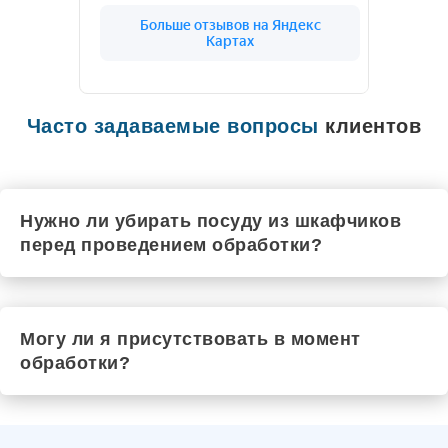
Цивильск
Чехов
Рыльск
Шадринск
Черкесск
Чебаркуль
Шарья
Часто задаваемые вопросы
клиентов
Чистополь
Южа
Шатура
Шумиха
Щёкино
Нужно ли убирать посуду из шкафчиков
Шуя
перед проведением обработки?
Элиста
Шебекино
Шахты
Энгельс
Юрюзань
Могу ли я присутствовать в момент
Ялта
обработки?
Электроугли
Якутск
Маркс
Южноуральск
Ялуторовск