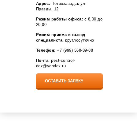
Разумное
Адрес:
Петрозаводск ул.
Рассказово
Правды, 12
Рощино
Режим работы офиса:
с 8.00 до
Рудня
20.00
Рыбное
Садовый
Режим приема и выезд
Саки
специалиста:
круглосуточно
Саргазы
Светлый Яр
Телефон:
+7 (999) 568-89-88
Село Мга
Сельцо
Почта:
pest-control-
Селятино
dez@yandex.ru
Семелуки
Серафимовский
Сестрорецк
Сиверский
Собинка
Сосновоборск
Софрино
Средняя Ахтуба
Ставрово
Стрельна
Стройкерамика
Томилино