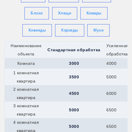
Королев
Котлас
Красноармейск
Блохи
Клещи
Комары
Красногорск
Кронштадт
Кропоткин
Кожееды
Короеды
Мухи
Крымск
Кстово
Берёзовский
Наименование
Усиленная
Стандартная обработка
Верхняя-Пышма
объекта
обработка
Верхняя-Салда
Краснотурьинск
Комната
3000
4000
Красноуфимск
1 комнатная
Новоуральск
3500
5000
Первоуральск
квартира
Полевской
2 комнатная
Ревда
4500
6000
Реж
квартира
Серов
3 комнатная
Мегион
5000
6500
Нефтеюганск
квартира
Ханты-Мансийск
4 комнатная
Верхний-Уфалей
5000
6500
Озёрск
квартира