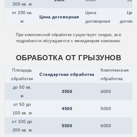
200 кв. м
Миасс
Минеральные-Воды
от 200 кв.
Цена
Цен
Минусинск
Цена договорная
м
договорная
догово
Мичуринск
Можайск
Можга
При комплексной обработке существует скидка, все
Муром
подробности обсуждаются с менеджером компании.
Мценск
Наро-Фоминск
ОБРАБОТКА ОТ ГРЫЗУНОВ
Нефтекамск
Нижнекамск
Новокуйбышевск
Площадь
Комплексная
Стандартная обработка
Новомичуринск
обработки
обработка
Новотроицк
Новочеркасск
до 50 кв.
3500
4000
Новошахтинск
м
Новый Оскол
Новый Уренгой
от 50 до
4500
5000
Ногинск
100 кв. м
Ноябрьск
Нязепетровск
от 100 до
5500
6000
Обнинск
200 кв. м
Обь