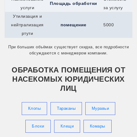
Площадь обработки
Сыктывкар
услуги
за услугу
Талдом
Талица
Утилизация и
Тимашевск
нейтрализация
помещение
5000
Тихвин
Тихорецк
ртути
Торжок
Торопец
При больших объёмах существует скидка, все подробности
Тосно
обсуждаются с менеджером компании.
Балей
Ахтубинск
Абакан
ОБРАБОТКА ПОМЕЩЕНИЯ ОТ
Артём
НАСЕКОМЫХ ЮРИДИЧЕСКИХ
Балашов
Арсеньев
ЛИЦ
Балтийск
Анжеро-Судженск
Верея
Клопы
Тараканы
Муравьи
Белоусово
Белореченск
Братск
Гай
Блохи
Клещи
Комары
Гусев