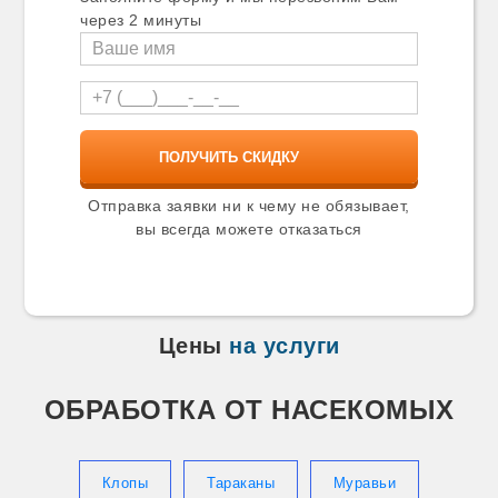
Карталы
через 2 минуты
Касимов
Катав-Ивановск
Качканар
Кашира
Кимры
Кингисепп
Кинель
Кинешма
Киржач
Отправка заявки ни к чему не обязывает,
Кириши
вы всегда можете отказаться
Киселевск
Кисловодск
Климовск
Клин
Клинцы
Цены
на услуги
Ковров
Козельск
Козьмодемьянск
ОБРАБОТКА ОТ НАСЕКОМЫХ
Коломна
Колпино
Копейск
Коркино
Клопы
Тараканы
Муравьи