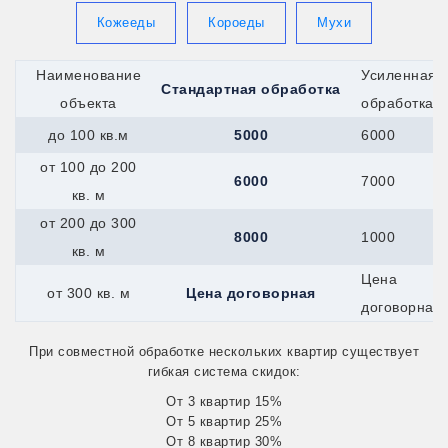
Гагарин
Всеволожск
Кожееды
Короеды
Мухи
Вятские-Поляны
Джанкой
Наименование
Усиленная
Георгиевск
Стандартная обработка
Гурьевск
объекта
обработка
Долинск
до 100 кв.м
5000
6000
Елец
Евпатория
от 100 до 200
Дрезна
6000
7000
Алушта
кв. м
Ирбит
от 200 до 300
Горняк
8000
1000
Калач
кв. м
Жуковский
Цена
Канск
от 300 кв. м
Цена договорная
Керчь
договорная
Иркутск
Железноводск
При совместной обработке нескольких квартир существует
Каспийск
гибкая система скидок:
Катайск
Касли
От 3 квартир 15%
Кушва
От 5 квартир 25%
Кызыл
От 8 квартир 30%