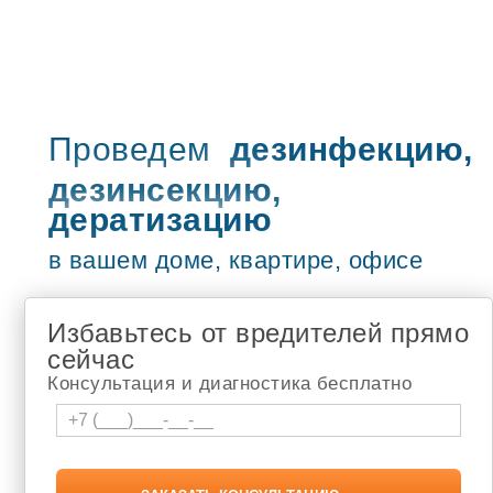
Туймазы
Учалы
Рузаевка
Петропавловск-Камчатский
Бугульма
Сызрань
Жигулёвск
Проведем
дезинфекцию,
Новочебоксарск
дезинсекцию,
Адлер
Чебоксары
дератизацию
туапсе
Шумерля
в вашем доме, квартире, офисе
Белебей
Новокузнецк
Томск
Избавьтесь от вредителей прямо
Апатиты
Березники
сейчас
Лысьва
Консультация и диагностика бесплатно
Соликамск
Кандалакша
Мончегорск
Мурманск
Чайковский