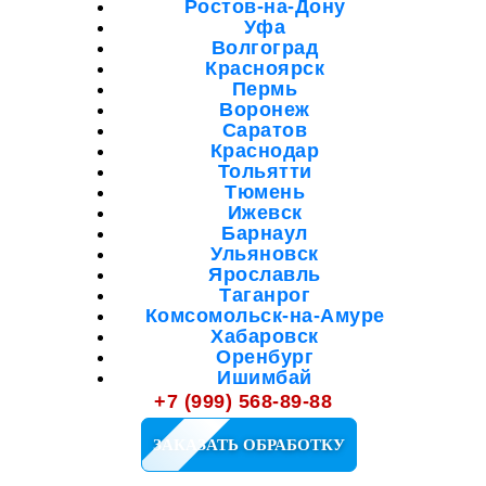
Ростов-на-Дону
Уфа
Волгоград
Красноярск
Пермь
Воронеж
Саратов
Краснодар
Тольятти
Тюмень
Ижевск
Барнаул
Ульяновск
Ярославль
Таганрог
Комсомольск-на-Амуре
Хабаровск
Оренбург
Ишимбай
Мелеуз
+7 (999) 568-89-88
Октябрьский
Салават
ЗАКАЗАТЬ ОБРАБОТКУ
Кузнецк
Сибай