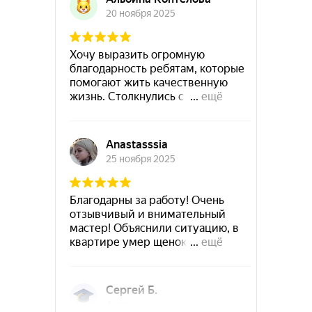
Руза
Сланцы
Подольск
Новокубанск
Советск
Суздаль
Приозерск
Рубцовск
Ступино
Сухой-Лог
Старый-Крым
Ужур
Сысерть
Троицк
Северодвинск
Углич
Тобольск
Ухта
Уссурийск
Фокино
Фрязино
Хотьково
Чапаевск
Чёрмоз