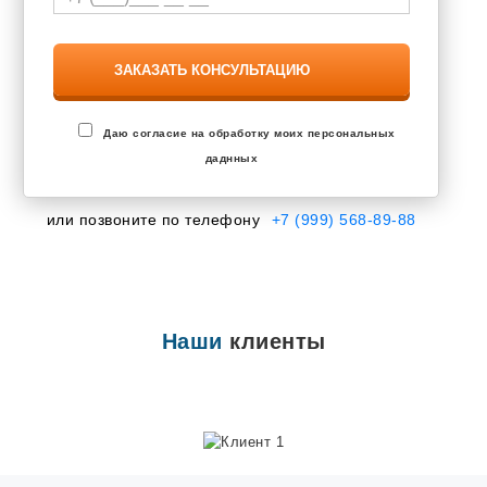
Завьялово
Запрудня
Засечное
Знаменский
Зональная Станция
Ивановка
Иглино
Даю согласие на обработку моих персональных
Ильинский
даднных
Инкерман
Ишеевка
Калининец
или позвоните по телефону
+7 (999) 568-89-88
Калтана
Каменоломни
Камешково
Караваево
Кармаскалы
Кетово
Наши
клиенты
Кокошкино
Кольцово
Кондратово
Котовск
Кохма
Красково
Красная Поляна