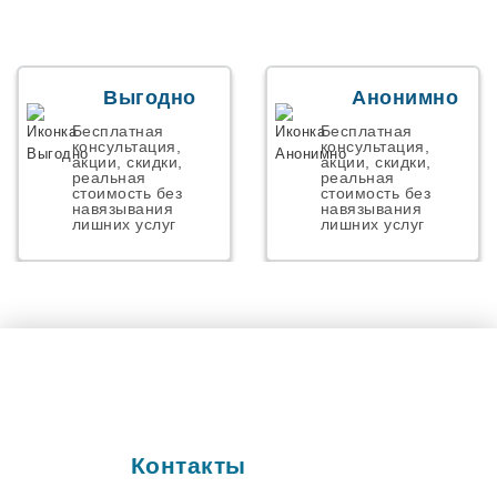
Началово
Некрасовский
Николаевск
Новая Адыгея
Новая Усмань
Выгодно
Анонимно
Новоалексеевское
Новоорск
Бесплатная
Бесплатная
Новосемейкино
консультация,
консультация,
акции, скидки,
акции, скидки,
Ново-Талица
реальная
реальная
Новоульяновск
стоимость без
стоимость без
навязывания
навязывания
Осиново
лишних услуг
лишних услуг
Панковка
Парголово
Первомайский
Персиановкий
Пестрицы
Петергов
Подстепки
Полетаево
Пос. им. Морозова
Поселок Роза
Починок
Контакты
Правдинский
Прибрежный