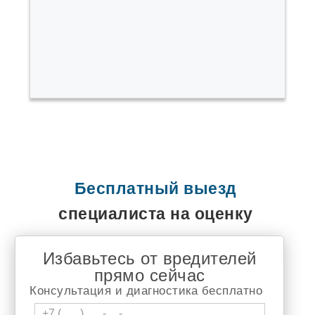
Быково
Варгаши
Верх Тула
Воротынск
Выльгорт
Вырица
Высокая Гора
Гаврилов Ям
Гайдук
Горный Щит
Городище
Горячеводский
Демидов
Джалиль
Бесплатный выезд
Дивногорск
Долгодеревенское
специалиста на оценку
Дружино
Дягтярск
Елизаветинская
Избавьтесь от вредителей
Еманжелинка
прямо сейчас
Емельяново
Еткуль
Консультация и диагностика бесплатно
Жуков