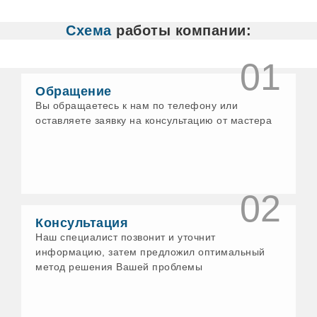
Белово
Белорецк
Схема
работы компании:
Бердск
Бийск
Бирск
01
Богданович
Бологое
Обращение
Бор
Вы обращаетесь к нам по телефону или
Бронницы
оставляете заявку на консультацию от мастера
Бузулук
Великие Луки
Великий Новгород
Великий Устюг
Верхнеуральск
Верхний Уфалей
02
Верхняя Пышма
Верхняя Салда
Консультация
Верхняя Тура
Наш специалист позвонит и уточнит
Видное
информацию, затем предложил оптимальный
Вичуга
метод решения Вашей проблемы
Волгодонск
Волжск
Волхов
Воскресенск