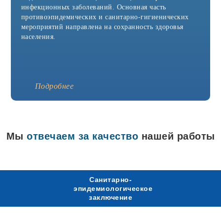
Агидель
инфекционных заболеваний. Основная часть
Азнакаево
противоэпидемических и санитарно-гигиенических
Азов
мероприятий направлена на сохранность здоровья
Аксай
Александров
населения.
Александровск
Алексин
Альметьевск
Анапа
Апрелевка
Подробнее
Арамиль
Аркадак
Армавир
Арск
Артёмовск
Мы
отвечаем за качество
нашей работы
Асбест
Аша
Бавлы
Бакал
Балабаново
Санитарно-
Балаково
эпидемиологическое
Балашиха
заключение
Батайск
Белая Калитва