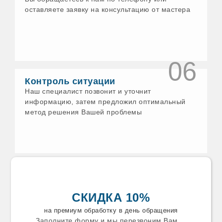
Еманжелинск
оставляете заявку на консультацию от мастера
Ессентуки
Ефремов
Железногорск
Заволжск
Задонск
Заинск
06
Заречный
Звенигород
Контроль ситуации
Зеленодольск
Наш специалист позвонит и уточнит
Златоуст
информацию, затем предложил оптимальный
Зуевка
метод решения Вашей проблемы
Ивантеевка
Искитим
Истра
Ишим
Калязин
Каменск-Уральский
Каменск
Камышин
Камышлов
СКИДКА 10%
Канаш
Карабаново
на премиум обработку в день обращения
Карабаш
Заполните форму и мы перезвоним Вам