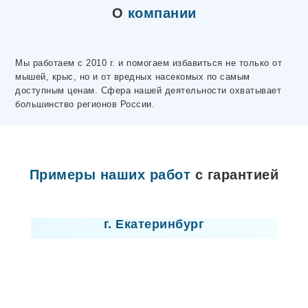
Электросталь
О
компании
Ярцево
Махачкала
Макеевка
Волосово
Мы работаем с 2010 г. и помогаем избавиться не только от
Чусовой
мышей, крыс, но и от вредных насекомых по самым
Горловка
доступным ценам. Сфера нашей деятельности охватывает
Донецк
большинство регионов России.
Высоцк
Любань
Отрадное
Никольское
Лодейное Поле
Примеры наших работ
с гарантией
Ивангород
Мариуполь
Лицензия
Новая Ладога
Пикалево
г. Екатеринбург
Сертолово
Шлиссельбург
Северодонецк
Лисичанск
Севастополь
Новомосковск