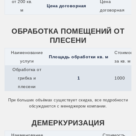
от 200 кв.
Цена
Одинцово
Цена договорная
Озёры
м
договорная
Орехово-Зуево
Орск
Оса
ОБРАБОТКА ПОМЕЩЕНИЙ ОТ
Павловский Посад
Переславль-Залесский
ПЛЕСЕНИ
Подпорожье
Псков
Наименование
Стоимост
Пушкино
Площадь обработки кв. м
Пущино
услуги
за кв. м
Раменское
Обработка от
Реутов
Ржев
грибка и
1
1000
Рыбинск
плесени
Сарапул
Сергиев Посад
Серпухов
При больших объёмах существует скидка, все подробности
Сим
обсуждаются с менеджером компании.
Славянск-на-Кубани
Солнечногорск
ДЕМЕРКУРИЗАЦИЯ
Старая Купавна
Старый Оскол
Стрежевой
Наименование
Стоимость