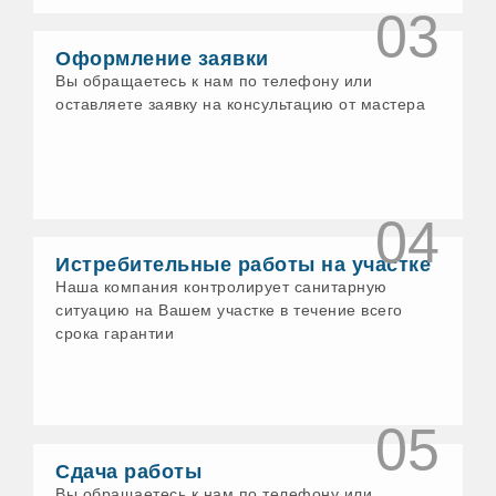
03
Воткинск
Выборг
Оформление заявки
Гатчина
Геленджик
Вы обращаетесь к нам по телефону или
Глазов
оставляете заявку на консультацию от мастера
Голицыно
Горно-Алтайск
Грязи
Гусь-Хрустальный
Давлеканово
04
Дедовск
Дзержинск
Истребительные работы на участке
Дзержинский
Наша компания контролирует санитарную
Димитровград
Дмитров
ситуацию на Вашем участке в течение всего
Долгопрудный
срока гарантии
Домодедово
Донской
Дубна
Дюртюли
05
Егорьевск
Ейск
Сдача работы
Елабуга
Вы обращаетесь к нам по телефону или