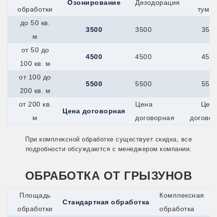
Озонирование
Дезодорация
обработки
тума
до 50 кв.
3500
3500
350
м
от 50 до
4500
4500
450
100 кв. м
от 100 до
5500
5500
550
200 кв. м
от 200 кв.
Цена
Цен
Цена договорная
м
договорная
догово
При комплексной обработке существует скидка, все
подробности обсуждаются с менеджером компании.
ОБРАБОТКА ОТ ГРЫЗУНОВ
Площадь
Комплексная
Стандартная обработка
обработки
обработка