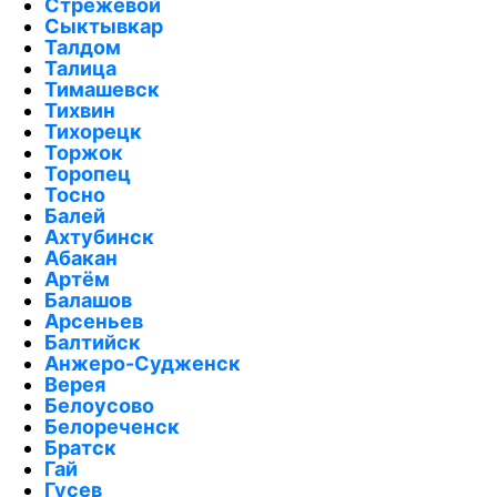
Стрежевой
Сыктывкар
Талдом
Талица
Тимашевск
Тихвин
Тихорецк
Торжок
Торопец
Тосно
Балей
Ахтубинск
Абакан
Артём
Балашов
Арсеньев
Балтийск
Анжеро-Судженск
Верея
Белоусово
Белореченск
Братск
Гай
Гусев