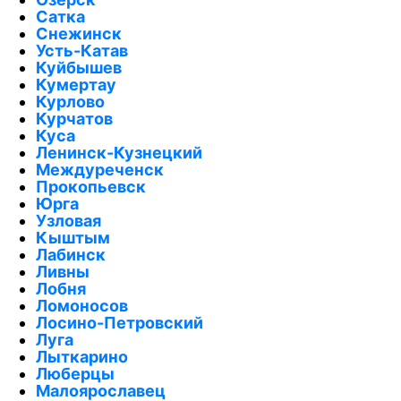
Сатка
Снежинск
Усть-Катав
Куйбышев
Кумертау
Курлово
Курчатов
Куса
Ленинск-Кузнецкий
Междуреченск
Прокопьевск
Юрга
Узловая
Кыштым
Лабинск
Ливны
Лобня
Ломоносов
Лосино-Петровский
Луга
Лыткарино
Люберцы
Малоярославец