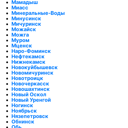
Мамадыш
Миасс
Минеральные-Воды
Минусинск
Мичуринск
Можайск
Можга
Муром
Мценск
Наро-Фоминск
Нефтекамск
Нижнекамск
Новокуйбышевск
Новомичуринск
Новотроицк
Новочеркасск
Новошахтинск
Новый Оскол
Новый Уренгой
Ногинск
Ноябрьск
Нязепетровск
Обнинск
Обь