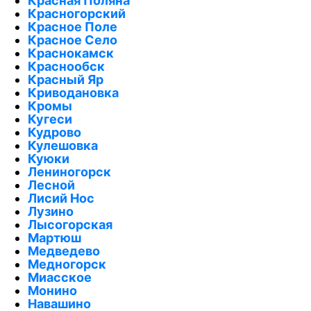
Красная Поляна
Красногорский
Красное Поле
Красное Село
Краснокамск
Краснообск
Красный Яр
Криводановка
Кромы
Кугеси
Кудрово
Кулешовка
Куюки
Лениногорск
Лесной
Лисий Нос
Лузино
Лысогорская
Мартюш
Медведево
Медногорск
Миасское
Монино
Навашино