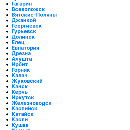
Гагарин
Всеволожск
Вятские-Поляны
Джанкой
Георгиевск
Гурьевск
Долинск
Елец
Евпатория
Дрезна
Алушта
Ирбит
Горняк
Калач
Жуковский
Канск
Керчь
Иркутск
Железноводск
Каспийск
Катайск
Касли
Кушва