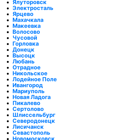
Ялуторовск
Электросталь
Ярцево
Махачкала
Макеевка
Волосово
Чусовой
Горловка
Донецк
Высоцк
Любань
Отрадное
Никольское
Лодейное Поле
Ивангород
Мариуполь
Новая Ладога
Пикалево
Сертолово
Шлиссельбург
Северодонецк
Лисичанск
Севастополь
Новомосковск