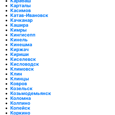
Карабаш
Карталы
Касимов
Катав-Ивановск
Качканар
Кашира
Кимры
Кингисепп
Кинель
Кинешма
Киржач
Кириши
Киселевск
Кисловодск
Климовск
Клин
Клинцы
Ковров
Козельск
Козьмодемьянск
Коломна
Колпино
Копейск
Коркино