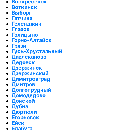
Воскресенск
Воткинск
Выборг
Гатчина
Геленджик
Глазов
Голицыно
Горно-Алтайск
Грязи
Гусь-Хрустальный
Давлеканово
Дедовск
Дзержинск
Дзержинский
Димитровград
Дмитров
Долгопрудный
Домодедово
Донской
Дубна
Дюртюли
Егорьевск
Ейск
Елабуга