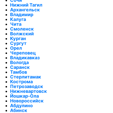
Сочи
Нижний Тагил
Архангельск
Владимир
Калуга
Чита
Смоленск
Волжский
Курган
Сургут
Орел
Череповец
Владикавказ
Вологда
Саранск
Тамбов
Стерлитамак
Кострома
Петрозаводск
Нижневартовск
Йошкар-Ола
Новороссийск
Абдулино
Абинск