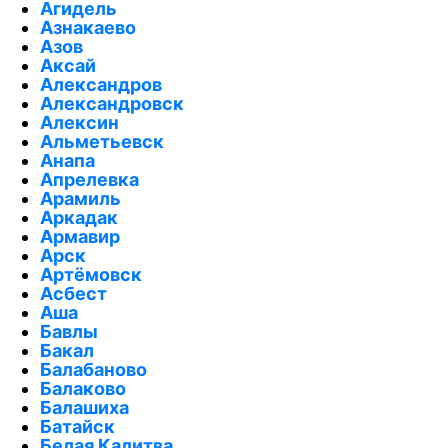
Агидель
Азнакаево
Азов
Аксай
Александров
Александровск
Алексин
Альметьевск
Анапа
Апрелевка
Арамиль
Аркадак
Армавир
Арск
Артёмовск
Асбест
Аша
Бавлы
Бакал
Балабаново
Балаково
Балашиха
Батайск
Белая Калитва