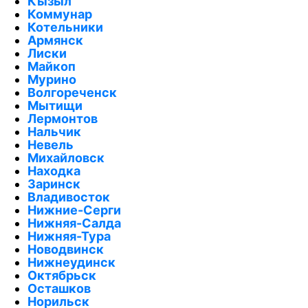
Кызыл
Коммунар
Котельники
Армянск
Лиски
Майкоп
Мурино
Волгореченск
Мытищи
Лермонтов
Нальчик
Невель
Михайловск
Находка
Заринск
Владивосток
Нижние-Серги
Нижняя-Салда
Нижняя-Тура
Новодвинск
Нижнеудинск
Октябрьск
Осташков
Норильск