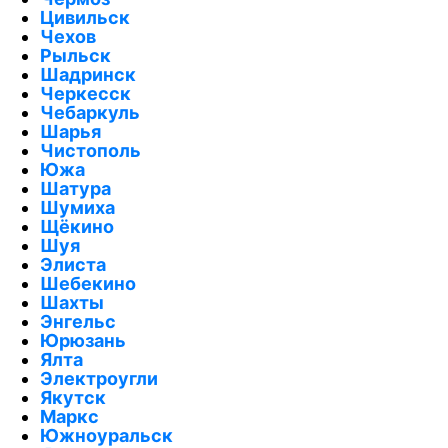
Цивильск
Чехов
Рыльск
Шадринск
Черкесск
Чебаркуль
Шарья
Чистополь
Южа
Шатура
Шумиха
Щёкино
Шуя
Элиста
Шебекино
Шахты
Энгельс
Юрюзань
Ялта
Электроугли
Якутск
Маркс
Южноуральск