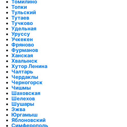
Томилино
Топки
Тульский
Тутаев
Тучково
Удельная
Уруссу
Учкекен
Фряново
Фурманов
Ханская
Хвалынск
Хутор Ленина
Чалтарь
Чердаклы
Черногорск
Чишмы
Шаховская
Шелехов
Шушары
Эжва
Юргамыш
Яблоновский
Симферополь