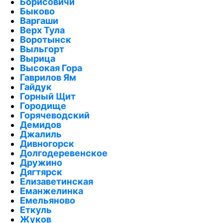
Борисовичи
Быково
Варгаши
Верх Тула
Воротынск
Выльгорт
Вырица
Высокая Гора
Гаврилов Ям
Гайдук
Горный Щит
Городище
Горячеводский
Демидов
Джалиль
Дивногорск
Долгодеревенское
Дружино
Дягтярск
Елизаветинская
Еманжелинка
Емельяново
Еткуль
Жуков