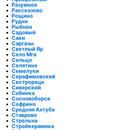
Разумное
Рассказово
Рощино
Рудня
Рыбное
Садовый
Саки
Саргазы
Светлый Яр
Село Мга
Сельцо
Селятино
Семелуки
Серафимовский
Сестрорецк
Сиверский
Собинка
Сосновоборск
Софрино
Средняя Ахтуба
Ставрово
Стрельна
Стройкерамика