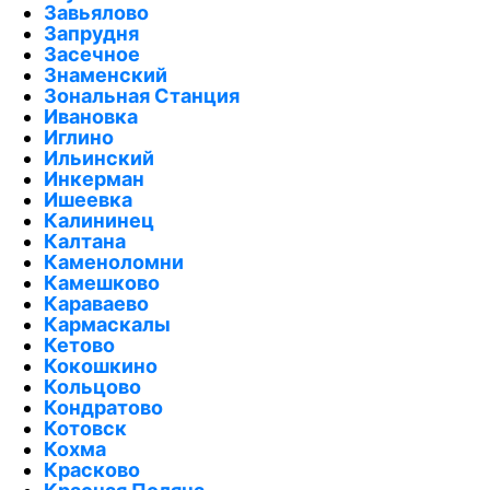
Завьялово
Запрудня
Засечное
Знаменский
Зональная Станция
Ивановка
Иглино
Ильинский
Инкерман
Ишеевка
Калининец
Калтана
Каменоломни
Камешково
Караваево
Кармаскалы
Кетово
Кокошкино
Кольцово
Кондратово
Котовск
Кохма
Красково