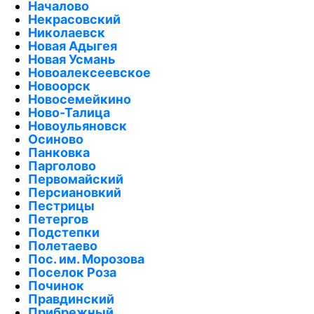
Началово
Некрасовский
Николаевск
Новая Адыгея
Новая Усмань
Новоалексеевское
Новоорск
Новосемейкино
Ново-Талица
Новоульяновск
Осиново
Панковка
Парголово
Первомайский
Персиановкий
Пестрицы
Петергов
Подстепки
Полетаево
Пос. им. Морозова
Поселок Роза
Починок
Правдинский
Прибрежный