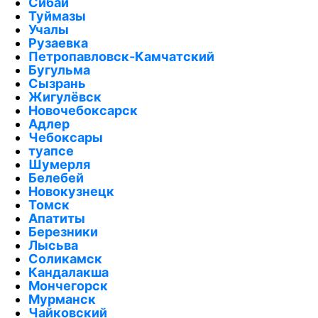
Сибай
Туймазы
Учалы
Рузаевка
Петропавловск-Камчатский
Бугульма
Сызрань
Жигулёвск
Новочебоксарск
Адлер
Чебоксары
туапсе
Шумерля
Белебей
Новокузнецк
Томск
Апатиты
Березники
Лысьва
Соликамск
Кандалакша
Мончегорск
Мурманск
Чайковский