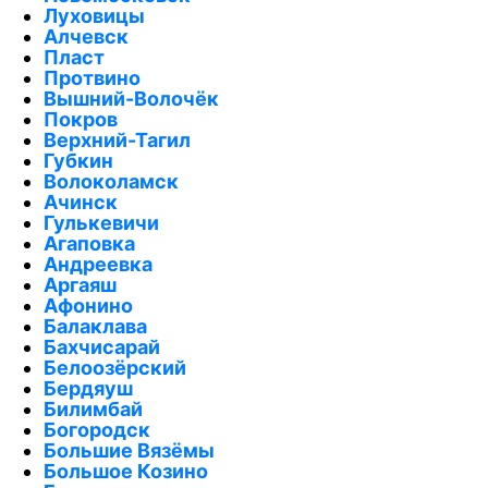
Луховицы
Алчевск
Пласт
Протвино
Вышний-Волочёк
Покров
Верхний-Тагил
Губкин
Волоколамск
Ачинск
Гулькевичи
Агаповка
Андреевка
Аргаяш
Афонино
Балаклава
Бахчисарай
Белоозёрский
Бердяуш
Билимбай
Богородск
Большие Вязёмы
Большое Козино