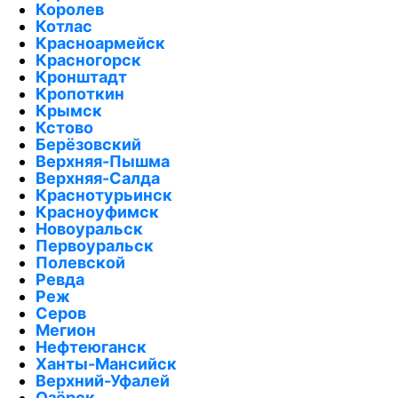
Королев
Котлас
Красноармейск
Красногорск
Кронштадт
Кропоткин
Крымск
Кстово
Берёзовский
Верхняя-Пышма
Верхняя-Салда
Краснотурьинск
Красноуфимск
Новоуральск
Первоуральск
Полевской
Ревда
Реж
Серов
Мегион
Нефтеюганск
Ханты-Мансийск
Верхний-Уфалей
Озёрск