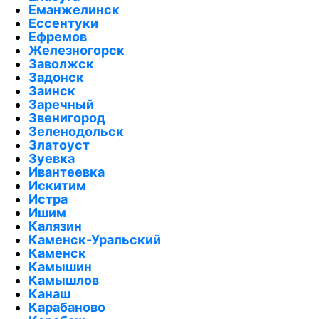
Еманжелинск
Ессентуки
Ефремов
Железногорск
Заволжск
Задонск
Заинск
Заречный
Звенигород
Зеленодольск
Златоуст
Зуевка
Ивантеевка
Искитим
Истра
Ишим
Калязин
Каменск-Уральский
Каменск
Камышин
Камышлов
Канаш
Карабаново