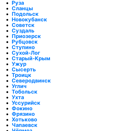
Руза
Сланцы
Подольск
Новокубанск
Советск
Суздаль
Приозерск
Рубцовск
Ступино
Сухой-Лог
Старый-Крым
Ужур
Сысерть
Троицк
Северодвинск
Углич
Тобольск
Ухта
Уссурийск
Фокино
Фрязино
Хотьково
Чапаевск
Чёрмоз