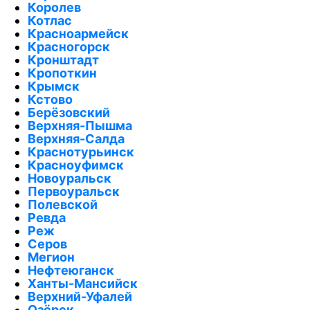
Королев
Котлас
Красноармейск
Красногорск
Кронштадт
Кропоткин
Крымск
Кстово
Берёзовский
Верхняя-Пышма
Верхняя-Салда
Краснотурьинск
Красноуфимск
Новоуральск
Первоуральск
Полевской
Ревда
Реж
Серов
Мегион
Нефтеюганск
Ханты-Мансийск
Верхний-Уфалей
Озёрск