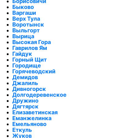
Борисовичи
Быково
Варгаши
Верх Тула
Воротынск
Выльгорт
Вырица
Высокая Гора
Гаврилов Ям
Гайдук
Горный Щит
Городище
Горячеводский
Демидов
Джалиль
Дивногорск
Долгодеревенское
Дружино
Дягтярск
Елизаветинская
Еманжелинка
Емельяново
Еткуль
Жуков