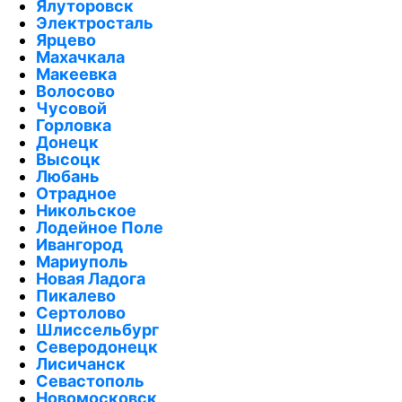
Ялуторовск
Электросталь
Ярцево
Махачкала
Макеевка
Волосово
Чусовой
Горловка
Донецк
Высоцк
Любань
Отрадное
Никольское
Лодейное Поле
Ивангород
Мариуполь
Новая Ладога
Пикалево
Сертолово
Шлиссельбург
Северодонецк
Лисичанск
Севастополь
Новомосковск