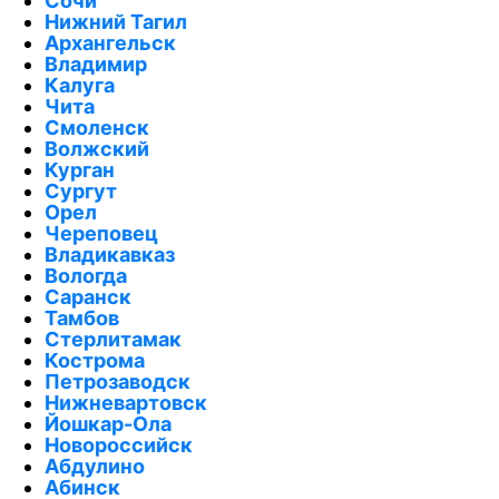
Сочи
Нижний Тагил
Архангельск
Владимир
Калуга
Чита
Смоленск
Волжский
Курган
Сургут
Орел
Череповец
Владикавказ
Вологда
Саранск
Тамбов
Стерлитамак
Кострома
Петрозаводск
Нижневартовск
Йошкар-Ола
Новороссийск
Абдулино
Абинск