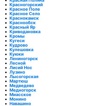
Красная Поляна
Красногорский
Красное Поле
Красное Село
Краснокамск
Краснообск
Красный Яр
Криводановка
Кромы
Кугеси
Кудрово
Кулешовка
Куюки
Лениногорск
Лесной
Лисий Нос
Лузино
Лысогорская
Мартюш
Медведево
Медногорск
Миасское
Монино
Навашино