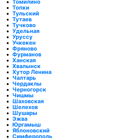
Томилино
Топки
Тульский
Тутаев
Тучково
Удельная
Уруссу
Учкекен
Фряново
Фурманов
Ханская
Хвалынск
Хутор Ленина
Чалтарь
Чердаклы
Черногорск
Чишмы
Шаховская
Шелехов
Шушары
Эжва
Юргамыш
Яблоновский
Симферополь