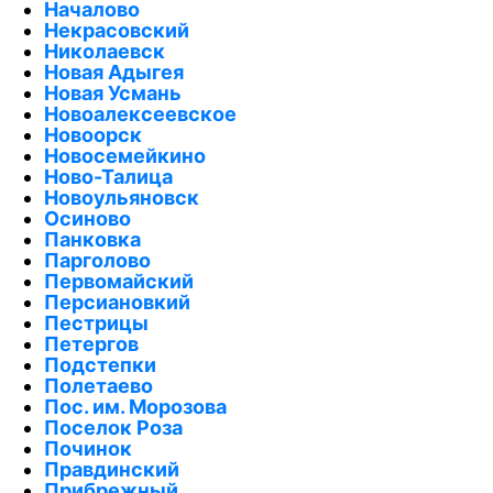
Началово
Некрасовский
Николаевск
Новая Адыгея
Новая Усмань
Новоалексеевское
Новоорск
Новосемейкино
Ново-Талица
Новоульяновск
Осиново
Панковка
Парголово
Первомайский
Персиановкий
Пестрицы
Петергов
Подстепки
Полетаево
Пос. им. Морозова
Поселок Роза
Починок
Правдинский
Прибрежный