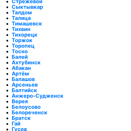
Стрежевой
Сыктывкар
Талдом
Талица
Тимашевск
Тихвин
Тихорецк
Торжок
Торопец
Тосно
Балей
Ахтубинск
Абакан
Артём
Балашов
Арсеньев
Балтийск
Анжеро-Судженск
Верея
Белоусово
Белореченск
Братск
Гай
Гусев