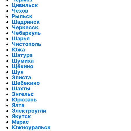
Цивильск
Чехов
Рыльск
Шадринск
Черкесск
Чебаркуль
Шарья
Чистополь
Южа
Шатура
Шумиха
Щёкино
Шуя
Элиста
Шебекино
Шахты
Энгельс
Юрюзань
Ялта
Электроугли
Якутск
Маркс
Южноуральск