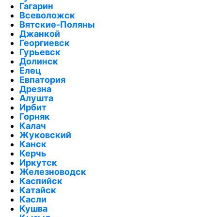
Гагарин
Всеволожск
Вятские-Поляны
Джанкой
Георгиевск
Гурьевск
Долинск
Елец
Евпатория
Дрезна
Алушта
Ирбит
Горняк
Калач
Жуковский
Канск
Керчь
Иркутск
Железноводск
Каспийск
Катайск
Касли
Кушва