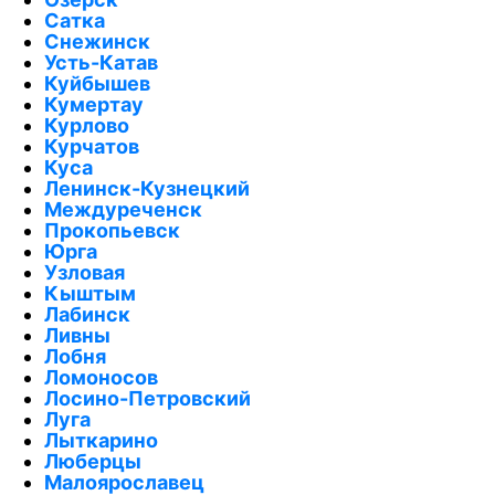
Сатка
Снежинск
Усть-Катав
Куйбышев
Кумертау
Курлово
Курчатов
Куса
Ленинск-Кузнецкий
Междуреченск
Прокопьевск
Юрга
Узловая
Кыштым
Лабинск
Ливны
Лобня
Ломоносов
Лосино-Петровский
Луга
Лыткарино
Люберцы
Малоярославец