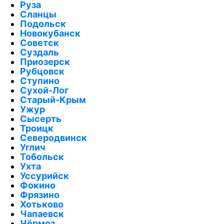
Руза
Сланцы
Подольск
Новокубанск
Советск
Суздаль
Приозерск
Рубцовск
Ступино
Сухой-Лог
Старый-Крым
Ужур
Сысерть
Троицк
Северодвинск
Углич
Тобольск
Ухта
Уссурийск
Фокино
Фрязино
Хотьково
Чапаевск
Чёрмоз