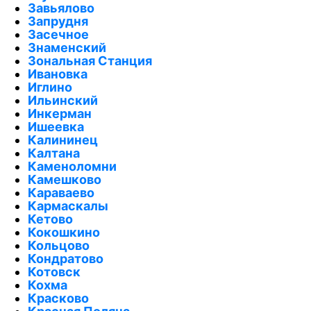
Завьялово
Запрудня
Засечное
Знаменский
Зональная Станция
Ивановка
Иглино
Ильинский
Инкерман
Ишеевка
Калининец
Калтана
Каменоломни
Камешково
Караваево
Кармаскалы
Кетово
Кокошкино
Кольцово
Кондратово
Котовск
Кохма
Красково