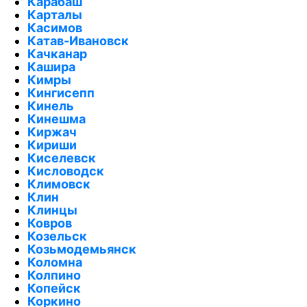
Карабаш
Карталы
Касимов
Катав-Ивановск
Качканар
Кашира
Кимры
Кингисепп
Кинель
Кинешма
Киржач
Кириши
Киселевск
Кисловодск
Климовск
Клин
Клинцы
Ковров
Козельск
Козьмодемьянск
Коломна
Колпино
Копейск
Коркино