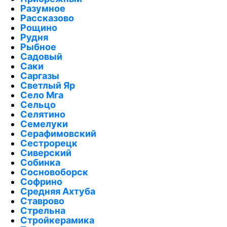
Разумное
Рассказово
Рощино
Рудня
Рыбное
Садовый
Саки
Саргазы
Светлый Яр
Село Мга
Сельцо
Селятино
Семелуки
Серафимовский
Сестрорецк
Сиверский
Собинка
Сосновоборск
Софрино
Средняя Ахтуба
Ставрово
Стрельна
Стройкерамика