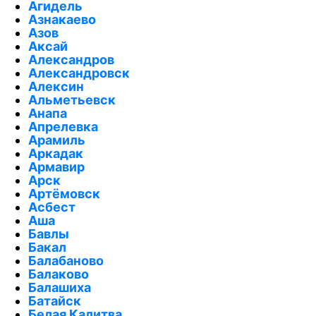
Агидель
Азнакаево
Азов
Аксай
Александров
Александровск
Алексин
Альметьевск
Анапа
Апрелевка
Арамиль
Аркадак
Армавир
Арск
Артёмовск
Асбест
Аша
Бавлы
Бакал
Балабаново
Балаково
Балашиха
Батайск
Белая Калитва