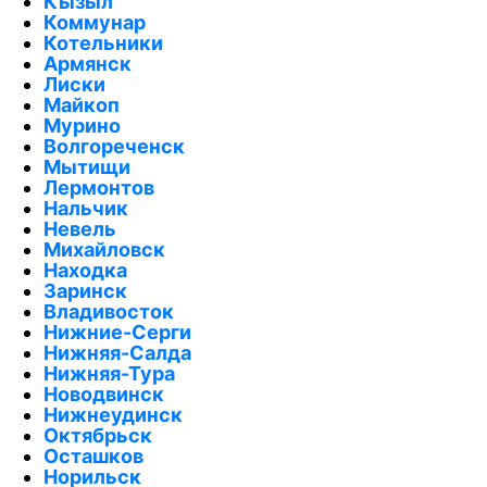
Кызыл
Коммунар
Котельники
Армянск
Лиски
Майкоп
Мурино
Волгореченск
Мытищи
Лермонтов
Нальчик
Невель
Михайловск
Находка
Заринск
Владивосток
Нижние-Серги
Нижняя-Салда
Нижняя-Тура
Новодвинск
Нижнеудинск
Октябрьск
Осташков
Норильск