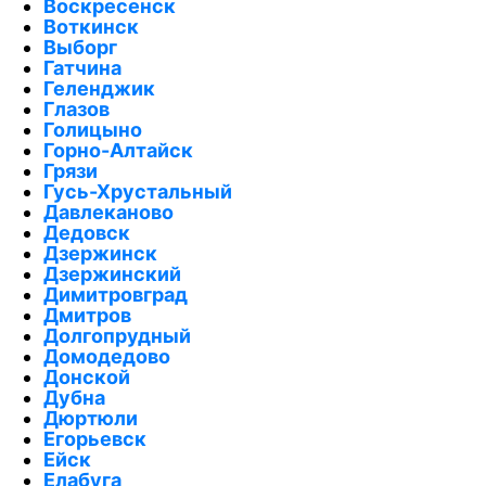
Воскресенск
Воткинск
Выборг
Гатчина
Геленджик
Глазов
Голицыно
Горно-Алтайск
Грязи
Гусь-Хрустальный
Давлеканово
Дедовск
Дзержинск
Дзержинский
Димитровград
Дмитров
Долгопрудный
Домодедово
Донской
Дубна
Дюртюли
Егорьевск
Ейск
Елабуга