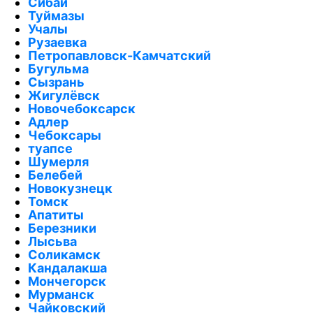
Сибай
Туймазы
Учалы
Рузаевка
Петропавловск-Камчатский
Бугульма
Сызрань
Жигулёвск
Новочебоксарск
Адлер
Чебоксары
туапсе
Шумерля
Белебей
Новокузнецк
Томск
Апатиты
Березники
Лысьва
Соликамск
Кандалакша
Мончегорск
Мурманск
Чайковский