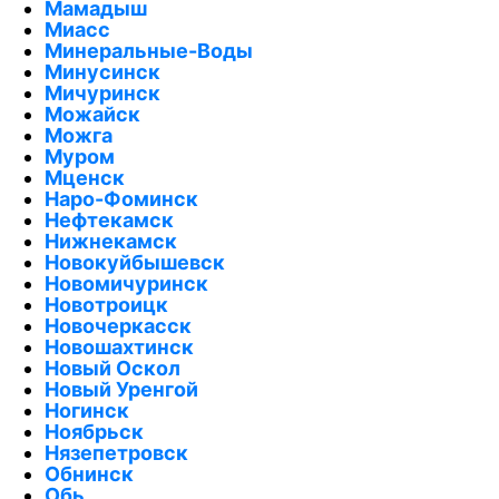
Мамадыш
Миасс
Минеральные-Воды
Минусинск
Мичуринск
Можайск
Можга
Муром
Мценск
Наро-Фоминск
Нефтекамск
Нижнекамск
Новокуйбышевск
Новомичуринск
Новотроицк
Новочеркасск
Новошахтинск
Новый Оскол
Новый Уренгой
Ногинск
Ноябрьск
Нязепетровск
Обнинск
Обь