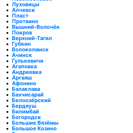
Луховицы
Алчевск
Пласт
Протвино
Вышний-Волочёк
Покров
Верхний-Тагил
Губкин
Волоколамск
Ачинск
Гулькевичи
Агаповка
Андреевка
Аргаяш
Афонино
Балаклава
Бахчисарай
Белоозёрский
Бердяуш
Билимбай
Богородск
Большие Вязёмы
Большое Козино