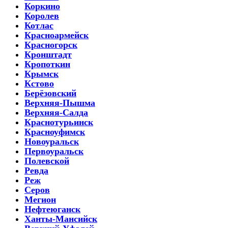
Коркино
Королев
Котлас
Красноармейск
Красногорск
Кронштадт
Кропоткин
Крымск
Кстово
Берёзовский
Верхняя-Пышма
Верхняя-Салда
Краснотурьинск
Красноуфимск
Новоуральск
Первоуральск
Полевской
Ревда
Реж
Серов
Мегион
Нефтеюганск
Ханты-Мансийск