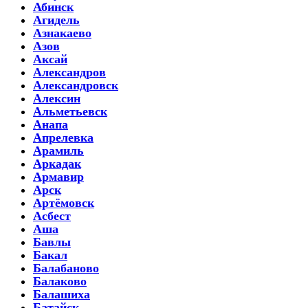
Абинск
Агидель
Азнакаево
Азов
Аксай
Александров
Александровск
Алексин
Альметьевск
Анапа
Апрелевка
Арамиль
Аркадак
Армавир
Арск
Артёмовск
Асбест
Аша
Бавлы
Бакал
Балабаново
Балаково
Балашиха
Батайск