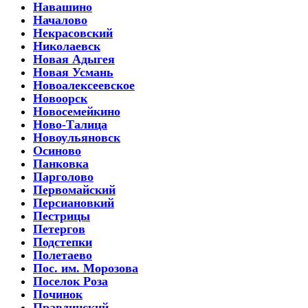
Навашино
Началово
Некрасовский
Николаевск
Новая Адыгея
Новая Усмань
Новоалексеевское
Новоорск
Новосемейкино
Ново-Талица
Новоульяновск
Осиново
Панковка
Парголово
Первомайский
Персиановкий
Пестрицы
Петергов
Подстепки
Полетаево
Пос. им. Морозова
Поселок Роза
Починок
Правдинский