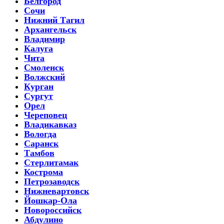
Белгород
Сочи
Нижний Тагил
Архангельск
Владимир
Калуга
Чита
Смоленск
Волжский
Курган
Сургут
Орел
Череповец
Владикавказ
Вологда
Саранск
Тамбов
Стерлитамак
Кострома
Петрозаводск
Нижневартовск
Йошкар-Ола
Новороссийск
Абдулино