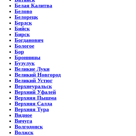
Белая Калитва
Белово
Белорецк
Бердск
Бийск
Бирск
Богданович
Бологое
Бор
Бронницы
Бузулук
Великие Луки
Великий Новгород
Великий Устюг
Верхнеуральск
Верхний Уфалей
Верхняя Пышма
Верхняя Салда
Верхняя Тура
Видное
Вичуга
Волгодонск
Волжск