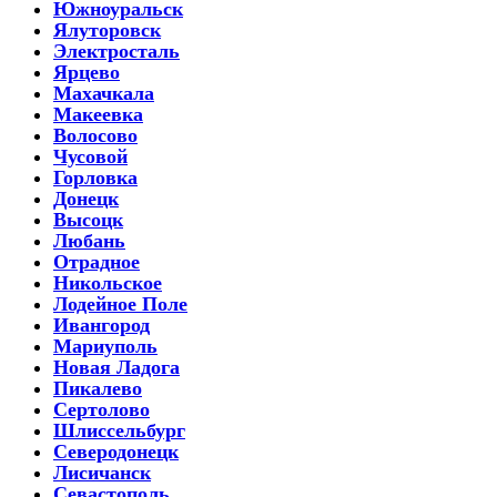
Южноуральск
Ялуторовск
Электросталь
Ярцево
Махачкала
Макеевка
Волосово
Чусовой
Горловка
Донецк
Высоцк
Любань
Отрадное
Никольское
Лодейное Поле
Ивангород
Мариуполь
Новая Ладога
Пикалево
Сертолово
Шлиссельбург
Северодонецк
Лисичанск
Севастополь