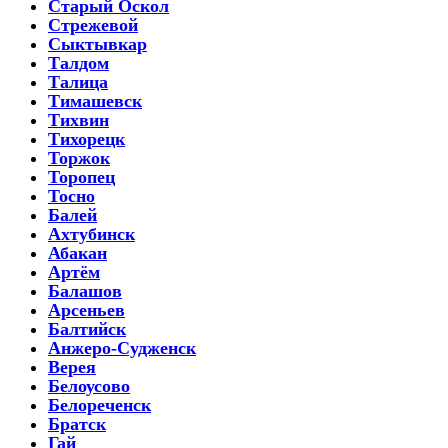
Старый Оскол
Стрежевой
Сыктывкар
Талдом
Талица
Тимашевск
Тихвин
Тихорецк
Торжок
Торопец
Тосно
Балей
Ахтубинск
Абакан
Артём
Балашов
Арсеньев
Балтийск
Анжеро-Судженск
Верея
Белоусово
Белореченск
Братск
Гай