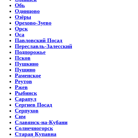
Обь
Одинцово
Озёры
Орехово-Зуево
Орск
Оса
Павловский Посад
Переславль-Залесский
Подпорожье
Псков
Пушкино
Пущино
Раменское
Реутов
Ржев
Рыбинск
Сарапул
Сергиев Посад
Серпухов
Сим
Славянск-на-Кубани
Солнечногорск
Старая Купавна