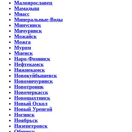
Малоярославец
Мамадыш
Миасс
Минеральные-Воды
Минусинск
Мичуринск
Можайск
Можга
Муром
Мценск
Наро-Фоминск
Нефтекамск
Нижнекамск
Новокуйбышевск
Новомичуринск
Новотроицк
Новочеркасск
Новошахтинск
Новый Оскол
Новый Уренгой
Ногинск
Ноябрьск
Нязепетровск
Обнинск