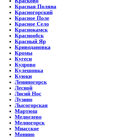
Красково
Красная Поляна
Красногорский
Красное Поле
Красное Село
Краснокамск
Краснообск
Красный Яр
Криводановка
Кромы
Кугеси
Кудрово
Кулешовка
Куюки
Лениногорск
Лесной
Лисий Нос
Лузино
Лысогорская
Мартюш
Медведево
Медногорск
Миасское
Монино