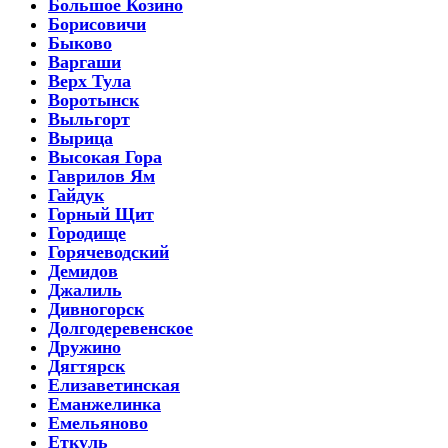
Большое Козино
Борисовичи
Быково
Варгаши
Верх Тула
Воротынск
Выльгорт
Вырица
Высокая Гора
Гаврилов Ям
Гайдук
Горный Щит
Городище
Горячеводский
Демидов
Джалиль
Дивногорск
Долгодеревенское
Дружино
Дягтярск
Елизаветинская
Еманжелинка
Емельяново
Еткуль