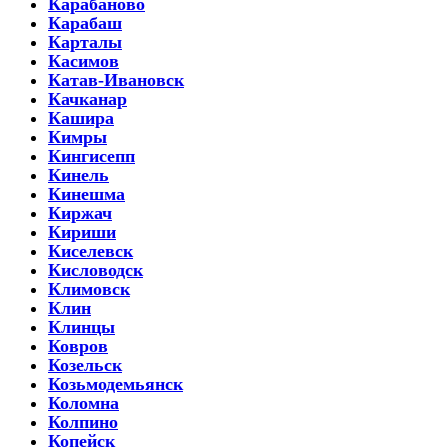
Карабаново
Карабаш
Карталы
Касимов
Катав-Ивановск
Качканар
Кашира
Кимры
Кингисепп
Кинель
Кинешма
Киржач
Кириши
Киселевск
Кисловодск
Климовск
Клин
Клинцы
Ковров
Козельск
Козьмодемьянск
Коломна
Колпино
Копейск