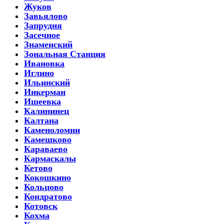
Жуков
Завьялово
Запрудня
Засечное
Знаменский
Зональная Станция
Ивановка
Иглино
Ильинский
Инкерман
Ишеевка
Калининец
Калтана
Каменоломни
Камешково
Караваево
Кармаскалы
Кетово
Кокошкино
Кольцово
Кондратово
Котовск
Кохма