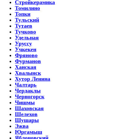
Стройкерамика
Томилино
Топки
Тульский
Тутаев
Тучково
Удельная
Уруссу
Учкекен
Фряново
Фурманов
Ханская
Хвалынск
Хутор Ленина
Чалтарь
Чердаклы
Черногорск
Чишмы
Шаховская
Шелехов
Шушары
Эжва
Юргамыш
Яблоновский