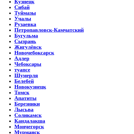
Кузнецк
Сибай
Туймазы
Учалы
Рузаевка
Петропавловск-Камчатский
Бугульма
Сызрань
Жигулёвск
Новочебоксарск
Адлер
Чебоксары
туапсе
Шумерля
Белебей
Новокузнецк
Томск
Апатиты
Березники
Лысьва
Соликамск
Кандалакша
Мончегорск
Мурманск