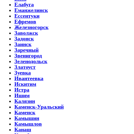
Елабуга
Еманжелинск
Ессентуки
Ефремов
Железногорск
Заволжск
Задонск
Заинск
Заречный
Звенигород
Зеленодольск
Златоуст
Зуевка
Ивантеевка
Искитим
Истра
Ишим
Калязин
Каменск-Уральский
Каменск
Камышин
Камышлов
Канаш