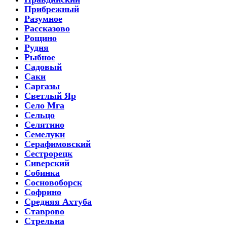
Прибрежный
Разумное
Рассказово
Рощино
Рудня
Рыбное
Садовый
Саки
Саргазы
Светлый Яр
Село Мга
Сельцо
Селятино
Семелуки
Серафимовский
Сестрорецк
Сиверский
Собинка
Сосновоборск
Софрино
Средняя Ахтуба
Ставрово
Стрельна