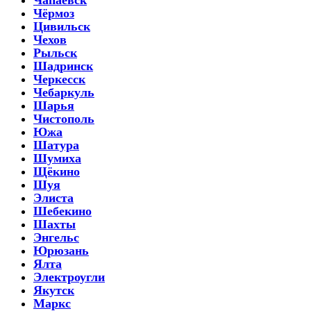
Чёрмоз
Цивильск
Чехов
Рыльск
Шадринск
Черкесск
Чебаркуль
Шарья
Чистополь
Южа
Шатура
Шумиха
Щёкино
Шуя
Элиста
Шебекино
Шахты
Энгельс
Юрюзань
Ялта
Электроугли
Якутск
Маркс