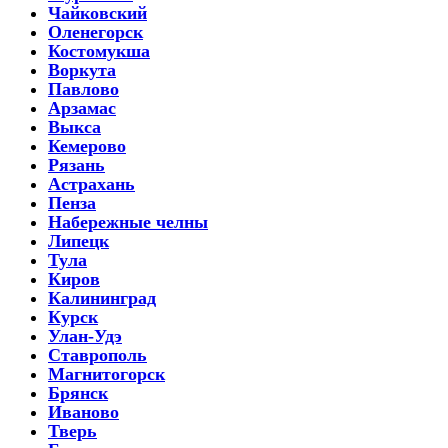
Чайковский
Оленегорск
Костомукша
Воркута
Павлово
Арзамас
Выкса
Кемерово
Рязань
Астрахань
Пенза
Набережные челны
Липецк
Тула
Киров
Калининград
Курск
Улан-Удэ
Ставрополь
Магнитогорск
Брянск
Иваново
Тверь