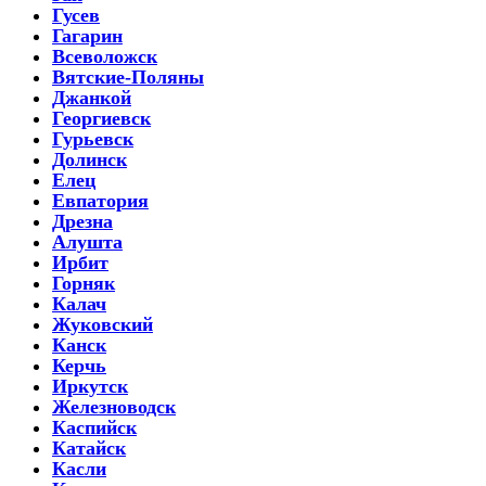
Гусев
Гагарин
Всеволожск
Вятские-Поляны
Джанкой
Георгиевск
Гурьевск
Долинск
Елец
Евпатория
Дрезна
Алушта
Ирбит
Горняк
Калач
Жуковский
Канск
Керчь
Иркутск
Железноводск
Каспийск
Катайск
Касли