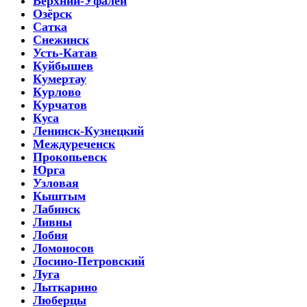
Верхний-Уфалей
Озёрск
Сатка
Снежинск
Усть-Катав
Куйбышев
Кумертау
Курлово
Курчатов
Куса
Ленинск-Кузнецкий
Междуреченск
Прокопьевск
Юрга
Узловая
Кыштым
Лабинск
Ливны
Лобня
Ломоносов
Лосино-Петровский
Луга
Лыткарино
Люберцы