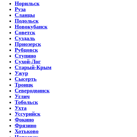
Норильск
Руза
Сланцы
Подольск
Новокубанск
Советск
Суздаль
Приозерск
Рубцовск
Ступино
Сухой-Лог
Старый-Крым
Ужур
Сысерть
Троицк
Северодвинск
Углич
Тобольск
Ухта
Уссурийск
Фокино
Фрязино
Хотьково
Чапаевск