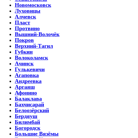
Новомосковск
Луховицы
Алчевск
Пласт
Протвино
Вышний-Волочёк
Покров
Верхний-Тагил
Губкин
Волоколамск
Ачинск
Гулькевичи
Агаповка
Андреевка
Аргаяш
Афонино
Балаклава
Бахчисарай
Белоозёрский
Бердяуш
Билимбай
Богородск
Большие Вязёмы