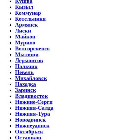
Кушва
Кызыл
Коммунар
Котельники
Армянск
Лиски
Майкоп
Мурино
Волгореченск
Мытищи
Лермонтов
Нальчик
Невель
Михайловск
Находка
Заринск
Владивосток
Нижние-Серги
Нижняя-Салда
Нижняя-Тура
Новодвинск
Нижнеудинск
Октябрьск
Осташков