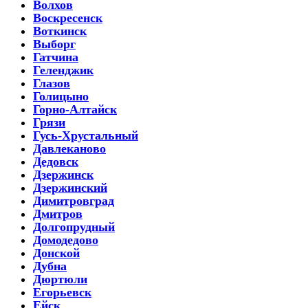
Волхов
Воскресенск
Воткинск
Выборг
Гатчина
Геленджик
Глазов
Голицыно
Горно-Алтайск
Грязи
Гусь-Хрустальный
Давлеканово
Дедовск
Дзержинск
Дзержинский
Димитровград
Дмитров
Долгопрудный
Домодедово
Донской
Дубна
Дюртюли
Егорьевск
Ейск