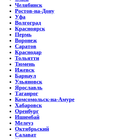
Челябинск
Ростов-на-Дону
Уфа
Волгоград
Красноярск
Пермь
Воронеж
Саратов
Краснодар
Тольятти
Тюмень
Ижевск
Барнаул
Ульяновск
Ярославль
Таганрог
Комсомольск-на-Амуре
Хабаровск
Оренбург
Ишимбай
Мелеуз
Октябрьский
Салават